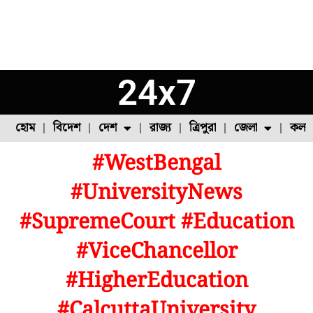
24x7
হোম
বিদেশ
দেশ
রাজ্য
ত্রিপুরা
জেলা
কলক
#WestBengal
ফুল চাষ
ফল চাষ
মাছ চাষ
উত্তর ২৪ পরগনা
পোল্ট্রি চাষ
#UniversityNews
#SupremeCourt #Education
#ViceChancellor
#HigherEducation
#CalcuttaUniversity