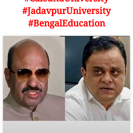
#JadavpurUniversity
#BengalEducation