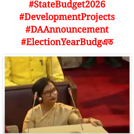
#StateBudget2026
#DevelopmentProjects
#DAAnnouncement
#ElectionYearBudgএত