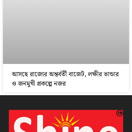
আসছে রাজ্যের অন্তর্বর্তী বাজেট, লক্ষীর ভান্ডার
ও জনমুখী প্রকল্পে নজর