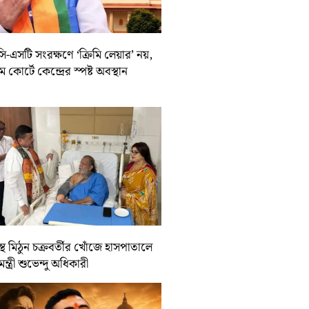
-এসটি সংরক্ষণে ‘ক্রিমি লেয়ার’ নয়,
রিম কোর্টে কেন্দ্রের স্পষ্ট অবস্থান
্থ মিঠুন চক্রবর্তীর খোঁজে হাসপাতালে
যমন্ত্রী শুভেন্দু অধিকারী