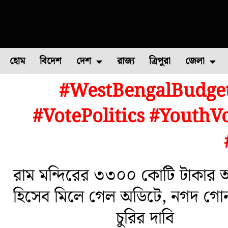
হোম
বিদেশ
দেশ
রাজ্য
ত্রিপুরা
জেলা
#WestBengalBudge
ফুল চাষ
ফল চাষ
মাছ চাষ
উত্তর ২৪ পরগন
পোল্ট্রি চ
#VotePolitics #Youth
রাম মন্দিরের ৩৩০০ কোটি টাকার অ
হিসেব মিলে গেল অডিটে, নগদ গো
চুরির দাবি