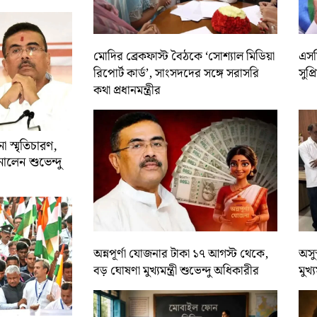
মোদির ব্রেকফাস্ট বৈঠকে ‘সোশ্যাল মিডিয়া
এসসি
রিপোর্ট কার্ড’, সাংসদদের সঙ্গে সরাসরি
সুপ্
কথা প্রধানমন্ত্রীর
 স্মৃতিচারণ,
ালেন শুভেন্দু
অন্নপূর্ণা যোজনার টাকা ১৭ আগস্ট থেকে,
অসুস
বড় ঘোষণা মুখ্যমন্ত্রী শুভেন্দু অধিকারীর
মুখ্