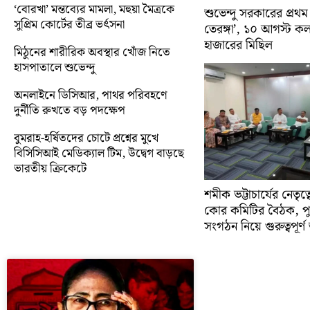
‘বোরখা’ মন্তব্যের মামলা, মহুয়া মৈত্রকে
শুভেন্দু সরকারের প্রথম
সুপ্রিম কোর্টের তীব্র ভর্ৎসনা
তেরঙ্গা’, ১০ আগস্ট 
হাজারের মিছিল
মিঠুনের শারীরিক অবস্থার খোঁজ নিতে
হাসপাতালে শুভেন্দু
অনলাইনে ডিসিআর, পাথর পরিবহণে
দুর্নীতি রুখতে বড় পদক্ষেপ
বুমরাহ-হর্ষিতদের চোটে প্রশ্নের মুখে
বিসিসিআই মেডিক্যাল টিম, উদ্বেগ বাড়ছে
ভারতীয় ক্রিকেটে
শমীক ভট্টাচার্যের নেতৃত
কোর কমিটির বৈঠক, প
সংগঠন নিয়ে গুরুত্বপূর