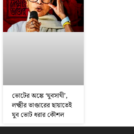
ভোটের অঙ্কে ‘যুবসাথী’,
লক্ষ্মীর ভাণ্ডারের ছায়াতেই
যুব ভোট ধরার কৌশল