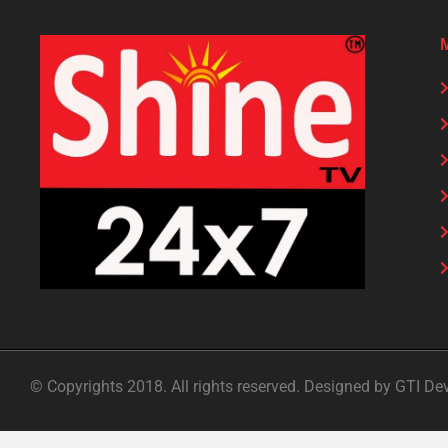
© Copyrights 2018. All rights reserved. Designed by GTI De