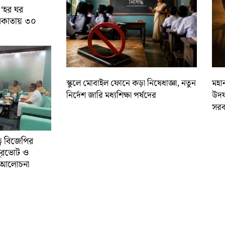
 ‘হর ঘর
কলকাতায় ৩০
স্কুলে মোবাইল ফোনে কড়া নিষেধাজ্ঞা, নতুন
মহান
নির্দেশ জারি মধ্যশিক্ষা পর্ষদের
উদয
সরক
্বে বিজেপির
ুরভোট ও
্ণ আলোচনা