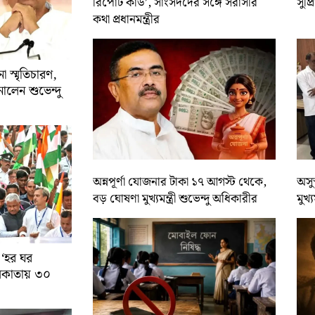
রিপোর্ট কার্ড’, সাংসদদের সঙ্গে সরাসরি
সুপ্
কথা প্রধানমন্ত্রীর
 স্মৃতিচারণ,
ালেন শুভেন্দু
অন্নপূর্ণা যোজনার টাকা ১৭ আগস্ট থেকে,
অসুস
বড় ঘোষণা মুখ্যমন্ত্রী শুভেন্দু অধিকারীর
মুখ্
 ‘হর ঘর
কলকাতায় ৩০