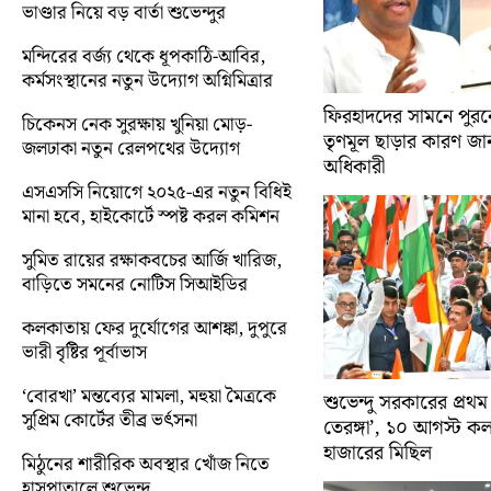
ভাণ্ডার নিয়ে বড় বার্তা শুভেন্দুর
মন্দিরের বর্জ্য থেকে ধূপকাঠি-আবির,
কর্মসংস্থানের নতুন উদ্যোগ অগ্নিমিত্রার
ফিরহাদদের সামনে পুরনো
চিকেনস নেক সুরক্ষায় খুনিয়া মোড়-
তৃণমূল ছাড়ার কারণ জান
জলঢাকা নতুন রেলপথের উদ্যোগ
অধিকারী
এসএসসি নিয়োগে ২০২৫-এর নতুন বিধিই
মানা হবে, হাইকোর্টে স্পষ্ট করল কমিশন
সুমিত রায়ের রক্ষাকবচের আর্জি খারিজ,
বাড়িতে সমনের নোটিস সিআইডির
কলকাতায় ফের দুর্যোগের আশঙ্কা, দুপুরে
ভারী বৃষ্টির পূর্বাভাস
‘বোরখা’ মন্তব্যের মামলা, মহুয়া মৈত্রকে
শুভেন্দু সরকারের প্রথম
সুপ্রিম কোর্টের তীব্র ভর্ৎসনা
তেরঙ্গা’, ১০ আগস্ট 
হাজারের মিছিল
মিঠুনের শারীরিক অবস্থার খোঁজ নিতে
হাসপাতালে শুভেন্দু