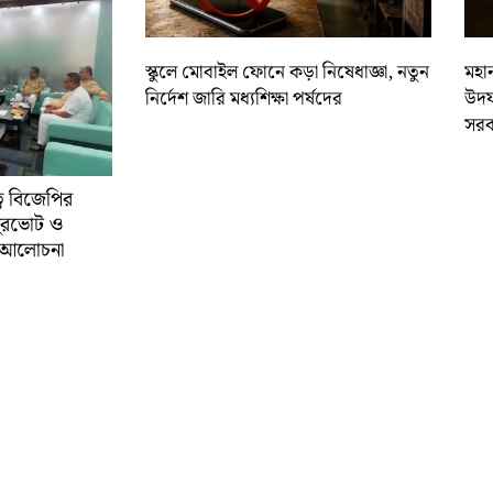
স্কুলে মোবাইল ফোনে কড়া নিষেধাজ্ঞা, নতুন
মহান
নির্দেশ জারি মধ্যশিক্ষা পর্ষদের
উদয
সরক
্বে বিজেপির
ুরভোট ও
্ণ আলোচনা