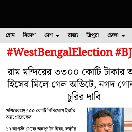
হোম
বিদেশ
দেশ
রাজ্য
ত্রিপুরা
জেলা
#WestBengalElection #B
ফুল চাষ
ফল চাষ
মাছ চাষ
উত্তর ২৪ পরগন
পোল্ট্রি চ
রাম মন্দিরের ৩৩০০ কোটি টাকার অ
হিসেব মিলে গেল অডিটে, নগদ গো
চুরির দাবি
পশ্চিমবঙ্গে ৭৫০ কোটি বিনিয়োগ ইমামি
অ্যাগ্রোটেকের
১৭ আগস্ট থেকে অন্নপূর্ণার টাকা, লক্ষ্মীর