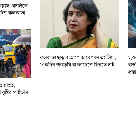
রপ্লাস’ বদলিতে
নির্দেশ কলকাতা
কলকাতা ছাড়ার আগে আবেগঘন তসলিমা,
২,০
‘একদিন জন্মভূমি বাংলাদেশে ফিরতে চাই’
বাড
প্রস্
অব্যাহত,
বৃষ্টির পূর্বাভাস