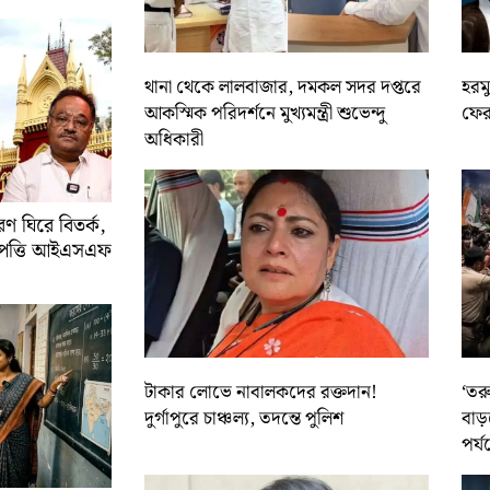
থানা থেকে লালবাজার, দমকল সদর দপ্তরে
হরমু
আকস্মিক পরিদর্শনে মুখ্যমন্ত্রী শুভেন্দু
ফের 
অধিকারী
 ঘিরে বিতর্ক,
আপত্তি আইএসএফ
টাকার লোভে নাবালকদের রক্তদান!
‘তর
দুর্গাপুরে চাঞ্চল্য, তদন্তে পুলিশ
বাড়
পর্য