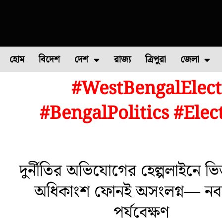
হোম
বিদেশ
দেশ
রাজ্য
ত্রিপুরা
জেলা
#WestBengalElect
ফুল চাষ
ফল চাষ
মাছ চাষ
উত্তর ২৪ পরগন
পোল্ট্রি চ
#BengalPolitics #Ele
দুর্নীতির অভিযোগের হেল্পলাইনে ভি
অধিকাংশ ফোনই অসংলগ্ন— নবান
পর্যবেক্ষণ