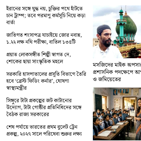
ইরানের সঙ্গে যুদ্ধ নয়, চুক্তির পথে হাঁটতে
চান ট্রাম্প; তবে পরমাণু কর্মসূচি নিয়ে কড়া
বার্তা
জাতিগত শংসাপত্র যাচাইয়ে জোর নবান্ন,
১.২২ লক্ষ নথি পরীক্ষা, বাতিল ১৩৫টি
প্রয়াত লোকসঙ্গীত শিল্পী স্বাগত দে,
শোকের ছায়া সাংস্কৃতিক মহলে
মসজিদের মাইক অপসারণ
প্রশাসনিক পদক্ষেপে 
সরকারি হাসপাতালের প্রসূতি বিভাগে তৈরি
ও জমিয়েতের
হবে ‘ব্রেস্ট ফিডিং কর্নার’, ঘোষণা
স্বাস্থ্যমন্ত্রীর
সিঙ্গুরে টাটা প্রকল্পের জট কাটানোর
উদ্যোগ, টাটা গোষ্ঠীর প্রতিনিধিদের সঙ্গে
বৈঠক রাজ্য সরকারের
শেষ পর্যায়ে ভারতের প্রথম বুলেট ট্রেন
প্রকল্প, ২০২৭ সালে পরিষেবা শুরুর লক্ষ্য