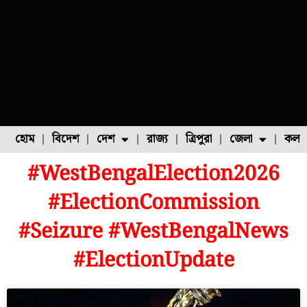
হোম
বিদেশ
দেশ
রাজ্য
ত্রিপুরা
জেলা
কলক
#WestBengalElection2026
ফুল চাষ
ফল চাষ
মাছ চাষ
উত্তর ২৪ পরগনা
পোল্ট্রি চাষ
#ElectionCommission
#Seizure #WestBengalNews
#ElectionUpdate