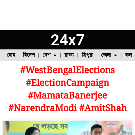
24x7
হোম
বিদেশ
দেশ
রাজ্য
ত্রিপুরা
জেলা
কলক
#WestBengalElections
ফুল চাষ
ফল চাষ
মাছ চাষ
উত্তর ২৪ পরগনা
পোল্ট্রি চাষ
#ElectionCampaign
#MamataBanerjee
#NarendraModi #AmitShah