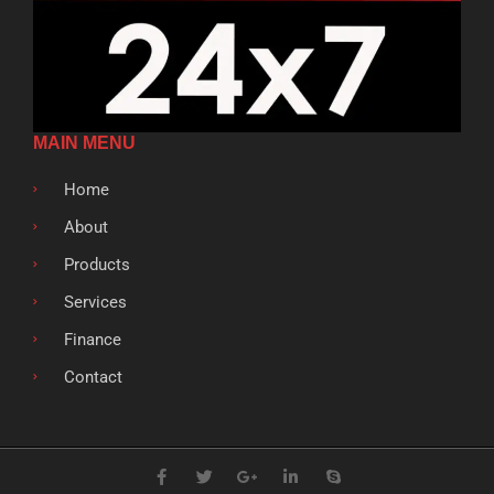
MAIN MENU
Home
About
Products
Services
Finance
Contact
F
T
G
L
S
a
w
o
i
k
c
i
o
n
y