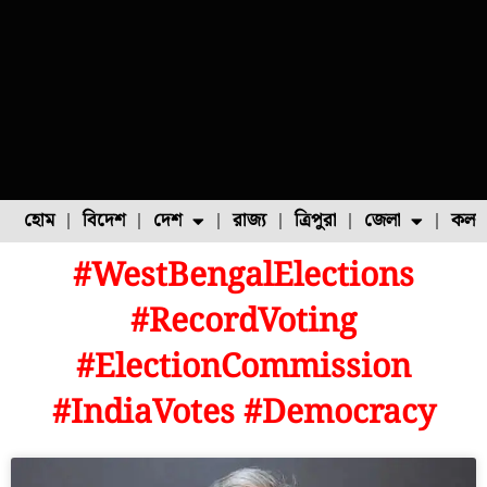
হোম
বিদেশ
দেশ
রাজ্য
ত্রিপুরা
জেলা
কলক
#WestBengalElections
ফুল চাষ
ফল চাষ
মাছ চাষ
উত্তর ২৪ পরগনা
পোল্ট্রি চাষ
#RecordVoting
#ElectionCommission
#IndiaVotes #Democracy