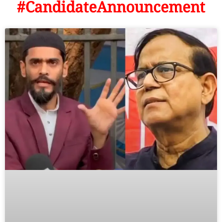
#CandidateAnnouncement