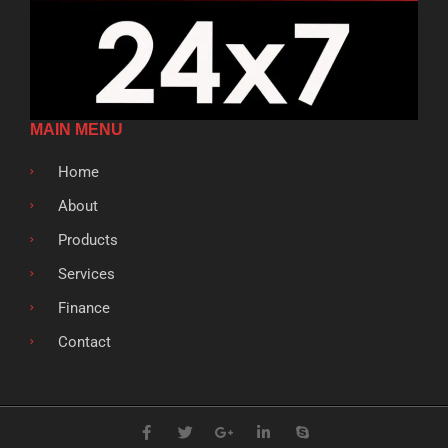
MAIN MENU
Home
About
Products
Services
Finance
Contact
F
T
G
L
S
a
w
o
i
k
c
i
o
n
y