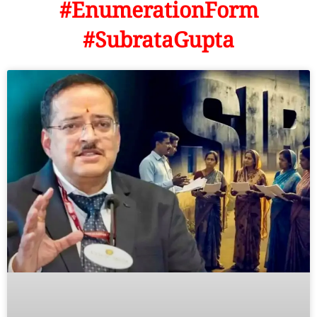
#EnumerationForm
#SubrataGupta