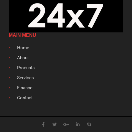
MAIN MENU
Home
About
Products
Services
Finance
Contact
F
T
G
L
S
a
w
o
i
k
c
i
o
n
y