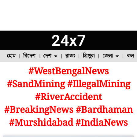
24x7
হোম
বিদেশ
দেশ
রাজ্য
ত্রিপুরা
জেলা
কলক
#WestBengalNews
ফুল চাষ
ফল চাষ
মাছ চাষ
উত্তর ২৪ পরগনা
পোল্ট্রি চাষ
#SandMining #IllegalMining
#RiverAccident
#BreakingNews #Bardhaman
#Murshidabad #IndiaNews