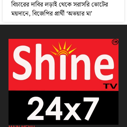
বিচারের দাবির লড়াই থেকে সরাসরি ভোটের
ময়দানে, বিজেপির প্রার্থী ‘অভয়ার মা’