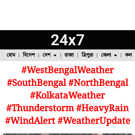
24x7
হোম
বিদেশ
দেশ
রাজ্য
ত্রিপুরা
জেলা
কলক
#WestBengalWeather
ফুল চাষ
ফল চাষ
মাছ চাষ
উত্তর ২৪ পরগনা
পোল্ট্রি চাষ
#SouthBengal #NorthBengal
#KolkataWeather
#Thunderstorm #HeavyRain
#WindAlert #WeatherUpdate