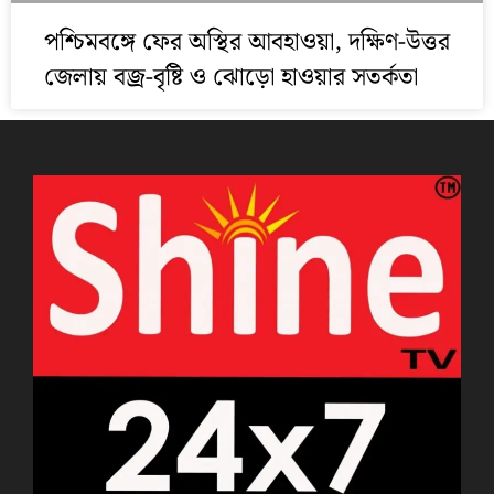
পশ্চিমবঙ্গে ফের অস্থির আবহাওয়া, দক্ষিণ-উত্তর
জেলায় বজ্র-বৃষ্টি ও ঝোড়ো হাওয়ার সতর্কতা