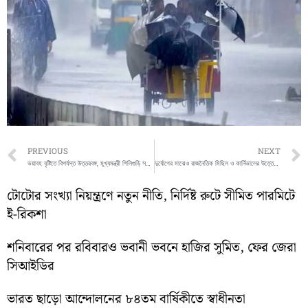
Prev
PREVIOUS
NEXT
ভয়াবহ বৃষ্টিতে বিপর্যস্ত উত্তরবঙ্গ, মুখ্যমন্ত্রী শিলিগুড়ি সফরে
দুর্যোগের মাঝেও রাজনৈতিক মিছিল ও কার্নিভালের উত্তেজনা, কলকাতায় টানাপোড়েন
টোটোর সংখ্যা নিয়ন্ত্রণে নতুন নীতি, নির্দিষ্ট রুটে সীমিত পারমিটে
ই-রিকশা
শনিবারের পর রবিবারও ভবানী ভবনে হাজির সুমিত, ফের জেরা
সিআইডির
ভারত ছাড়ো আন্দোলনের ৮৪তম বার্ষিকীতে স্বাধীনতা