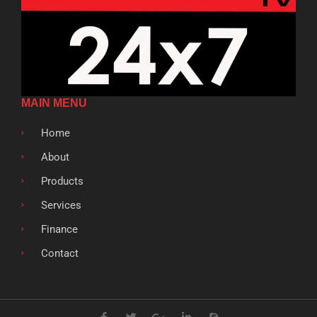
MAIN MENU
Home
About
Products
Services
Finance
Contact
F
T
G
L
S
a
w
o
i
k