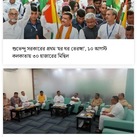
শুভেন্দু সরকারের প্রথম ‘হর ঘর তেরঙ্গা’, ১০ আগস্ট
কলকাতায় ৩০ হাজারের মিছিল