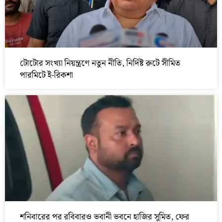
টোটোর সংখ্যা নিয়ন্ত্রণে নতুন নীতি, নির্দিষ্ট রুটে সীমিত
পারমিটে ই-রিকশা
শনিবারের পর রবিবারও ভবানী ভবনে হাজির সুমিত, ফের