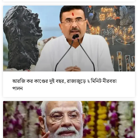
আরজি কর কাণ্ডের দুই বছর, রাজ্যজুড়ে ২ মিনিট নীরবতা
পালন