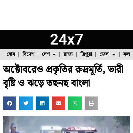
24x7
হোম
বিদেশ
দেশ
রাজ্য
ত্রিপুরা
জেলা
কলক
অক্টোবরেও প্রকৃতির রুদ্রমূর্তি, ভারী
ফুল চাষ
ফল চাষ
মাছ চাষ
উত্তর ২৪ পরগনা
পোল্ট্রি চাষ
বৃষ্টি ও ঝড়ে তছনছ বাংলা