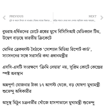
Prev
PREVIOUS
NEXT
চুরি না করলে মিলবে না খাওয়ার।নিজের মায়ের বিরুদ্ধে ছয় বছরের এই শিশুকন্যার দাবি ঘিরে চাঞ্চল্য ছাড়ালো মালদার ইংরেজবাজারে
বাড়ির সামনে নোংরা জল ফেলার প্রতিবাদ করায় আক্রান্ত হলেন এক দম্পতি
বুমরাহ-হর্ষিতদের চোটে প্রশ্নের মুখে বিসিসিআই মেডিক্যাল টিম,
উদ্বেগ বাড়ছে ভারতীয় ক্রিকেটে
মোদির ব্রেকফাস্ট বৈঠকে ‘সোশ্যাল মিডিয়া রিপোর্ট কার্ড’,
সাংসদদের সঙ্গে সরাসরি কথা প্রধানমন্ত্রীর
এসসি-এসটি সংরক্ষণে ‘ক্রিমি লেয়ার’ নয়, সুপ্রিম কোর্টে কেন্দ্রের
স্পষ্ট অবস্থান
অন্নপূর্ণা যোজনার টাকা ১৭ আগস্ট থেকে, বড় ঘোষণা মুখ্যমন্ত্রী
শুভেন্দু অধিকারীর
অসুস্থ মিঠুন চক্রবর্তীর খোঁজে হাসপাতালে মুখ্যমন্ত্রী শুভেন্দু