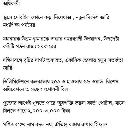
অধিকারী
স্কুলে মোবাইল ফোনে কড়া নিষেধাজ্ঞা, নতুন নির্দেশ জারি
মধ্যশিক্ষা পর্ষদের
মহানায়ক উত্তম কুমারকে শ্রদ্ধায় বছরব্যাপী উদযাপন, উপদেষ্টা
কমিটি গঠন রাজ্য সরকারের
দক্ষিণবঙ্গে বৃষ্টির দাপট অব্যাহত, একাধিক জেলায় হলুদ সতর্কতা
জারি
ডিলিমিটেশনে কলকাতায় ২০৯ ও হাওড়ায় ৬৮ ওয়ার্ড, বিশেষ
অধিবেশনে আসছে সংশোধনী বিল
পুজোর আগেই খুলতে পারে ‘যুবশক্তি ভরসা কার্ড’ পোর্টাল, মাসে
মিলতে পারে ২,০০০-৩,০০০ টাকা
পশ্চিমবঙ্গের নাম বদল নয়, ঐতিহ্য বজায় রাখার সিদ্ধান্ত