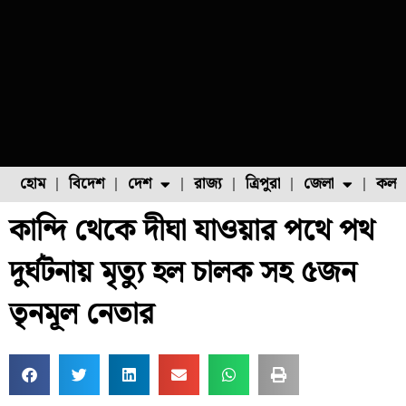
হোম
বিদেশ
দেশ
রাজ্য
ত্রিপুরা
জেলা
কলক
কান্দি থেকে দীঘা যাওয়ার পথে পথ
ফুল চাষ
ফল চাষ
মাছ চাষ
উত্তর ২৪ পরগনা
পোল্ট্রি চাষ
দুর্ঘটনায় মৃত্যু হল চালক সহ ৫জন
তৃনমূল নেতার