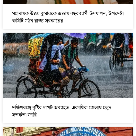
মহানায়ক উত্তম কুমারকে শ্রদ্ধায় বছরব্যাপী উদযাপন, উপদেষ্টা
কমিটি গঠন রাজ্য সরকারের
দক্ষিণবঙ্গে বৃষ্টির দাপট অব্যাহত, একাধিক জেলায় হলুদ
সতর্কতা জারি