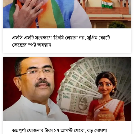
এসসি-এসটি সংরক্ষণে ‘ক্রিমি লেয়ার’ নয়, সুপ্রিম কোর্টে
কেন্দ্রের স্পষ্ট অবস্থান
অন্নপূর্ণা যোজনার টাকা ১৭ আগস্ট থেকে, বড় ঘোষণা