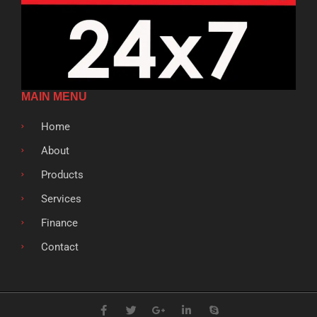
MAIN MENU
Home
About
Products
Services
Finance
Contact
F
T
G
L
S
a
w
o
i
k