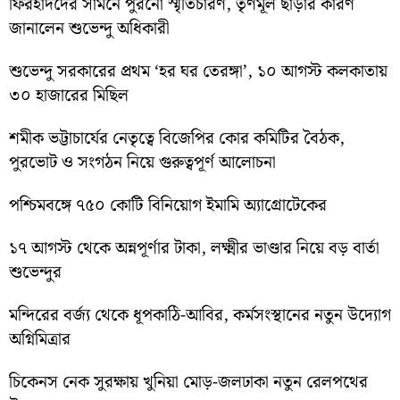
ফিরহাদদের সামনে পুরনো স্মৃতিচারণ, তৃণমূল ছাড়ার কারণ
জানালেন শুভেন্দু অধিকারী
শুভেন্দু সরকারের প্রথম ‘হর ঘর তেরঙ্গা’, ১০ আগস্ট কলকাতায়
৩০ হাজারের মিছিল
শমীক ভট্টাচার্যের নেতৃত্বে বিজেপির কোর কমিটির বৈঠক,
পুরভোট ও সংগঠন নিয়ে গুরুত্বপূর্ণ আলোচনা
পশ্চিমবঙ্গে ৭৫০ কোটি বিনিয়োগ ইমামি অ্যাগ্রোটেকের
১৭ আগস্ট থেকে অন্নপূর্ণার টাকা, লক্ষ্মীর ভাণ্ডার নিয়ে বড় বার্তা
শুভেন্দুর
মন্দিরের বর্জ্য থেকে ধূপকাঠি-আবির, কর্মসংস্থানের নতুন উদ্যোগ
অগ্নিমিত্রার
চিকেনস নেক সুরক্ষায় খুনিয়া মোড়-জলঢাকা নতুন রেলপথের