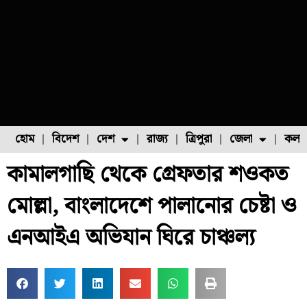
হোম
বিদেশ
দেশ
রাজ্য
ত্রিপুরা
জেলা
কলক
কামালগাছি থেকে গ্রেফতার শওকত
ফুল চাষ
ফল চাষ
মাছ চাষ
উত্তর ২৪ পরগনা
পোল্ট্রি চাষ
মোল্লা, বাংলাদেশে পালানোর চেষ্টা ও
এনআইএ অভিযান ঘিরে চাঞ্চল্য