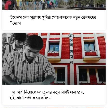
চিকেনস নেক সুরক্ষায় খুনিয়া মোড়-জলঢাকা নতুন রেলপথের
উদ্যোগ
এসএসসি নিয়োগে ২০২৫-এর নতুন বিধিই মানা হবে,
হাইকোর্টে স্পষ্ট করল কমিশন