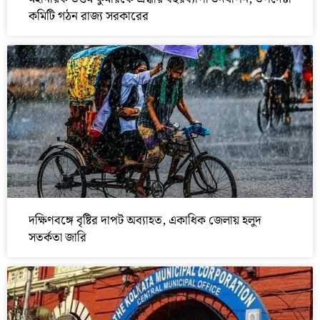
কমিটি গঠন রাজ্য সরকারের
দক্ষিণবঙ্গে বৃষ্টির দাপট অব্যাহত, একাধিক জেলায় হলুদ
সতর্কতা জারি