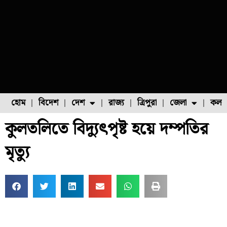
হোম
বিদেশ
দেশ
রাজ্য
ত্রিপুরা
জেলা
কলক
কুলতলিতে বিদ্যুৎপৃষ্ট হয়ে দম্পতির
ফুল চাষ
ফল চাষ
মাছ চাষ
উত্তর ২৪ পরগনা
পোল্ট্রি চাষ
মৃত্যু