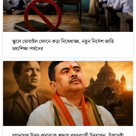
স্কুলে মোবাইল ফোনে কড়া নিষেধাজ্ঞা, নতুন নির্দেশ জারি
মধ্যশিক্ষা পর্ষদের
মহানায়ক উত্তম কুমারকে শ্রদ্ধায় বছরব্যাপী উদযাপন, উপদেষ্টা