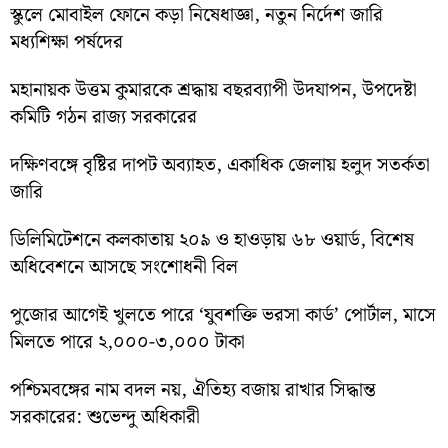
স্কুলে মোবাইল ফোনে কড়া নিষেধাজ্ঞা, নতুন নির্দেশ জারি
মধ্যশিক্ষা পর্ষদের
মহানায়ক উত্তম কুমারকে শ্রদ্ধায় বছরব্যাপী উদযাপন, উপদেষ্টা
কমিটি গঠন রাজ্য সরকারের
দক্ষিণবঙ্গে বৃষ্টির দাপট অব্যাহত, একাধিক জেলায় হলুদ সতর্কতা
জারি
ডিলিমিটেশনে কলকাতায় ২০৯ ও হাওড়ায় ৬৮ ওয়ার্ড, বিশেষ
অধিবেশনে আসছে সংশোধনী বিল
পুজোর আগেই খুলতে পারে ‘যুবশক্তি ভরসা কার্ড’ পোর্টাল, মাসে
মিলতে পারে ২,০০০-৩,০০০ টাকা
পশ্চিমবঙ্গের নাম বদল নয়, ঐতিহ্য বজায় রাখার সিদ্ধান্ত
সরকারের: শুভেন্দু অধিকারী