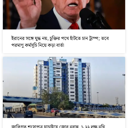
ইরানের সঙ্গে যুদ্ধ নয়, চুক্তির পথে হাঁটতে চান ট্রাম্প; তবে
পরমাণু কর্মসূচি নিয়ে কড়া বার্তা
জাতিগত শংসাপত্র যাচাইয়ে জোর নবান্ন, ১.২২ লক্ষ নথি