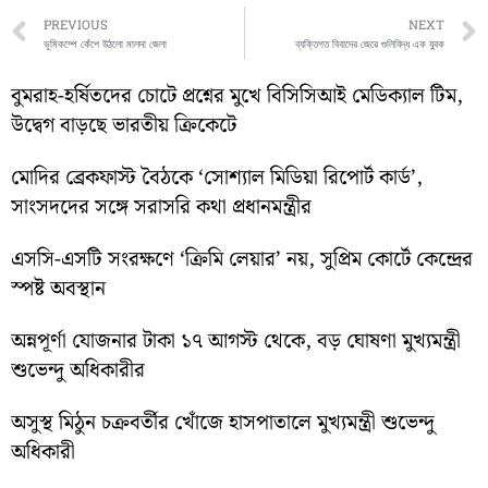
Prev
PREVIOUS
NEXT
ভূমিকম্পে কেঁপে উঠলো মালদা জেলা
ব্যক্তিগত বিবাদের জেরে গুলিবিদ্ধ এক যুবক
বুমরাহ-হর্ষিতদের চোটে প্রশ্নের মুখে বিসিসিআই মেডিক্যাল টিম,
উদ্বেগ বাড়ছে ভারতীয় ক্রিকেটে
মোদির ব্রেকফাস্ট বৈঠকে ‘সোশ্যাল মিডিয়া রিপোর্ট কার্ড’,
সাংসদদের সঙ্গে সরাসরি কথা প্রধানমন্ত্রীর
এসসি-এসটি সংরক্ষণে ‘ক্রিমি লেয়ার’ নয়, সুপ্রিম কোর্টে কেন্দ্রের
স্পষ্ট অবস্থান
অন্নপূর্ণা যোজনার টাকা ১৭ আগস্ট থেকে, বড় ঘোষণা মুখ্যমন্ত্রী
শুভেন্দু অধিকারীর
অসুস্থ মিঠুন চক্রবর্তীর খোঁজে হাসপাতালে মুখ্যমন্ত্রী শুভেন্দু
অধিকারী