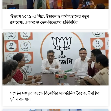
‘উত্তরণ ২০২৬’-এ শিল্প, উদ্ভাবন ও কর্মসংস্থানের নতুন
রূপরেখা, এক মঞ্চে দেশ-বিদেশের প্রতিনিধিরা
সংগঠন মজবুত করতে বিজেপির সাংগঠনিক বৈঠক, উপস্থিত
সুনীল বানসাল