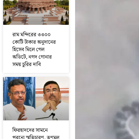
রাম মন্দিরের ৩৩০০
কোটি টাকার অনুদানের
হিসেব মিলে গেল
অডিটে, নগদ গোনার
সময় চুরির দাবি
ফিরহাদদের সামনে
পুরনো স্মৃতিচারণ, তৃণমূল