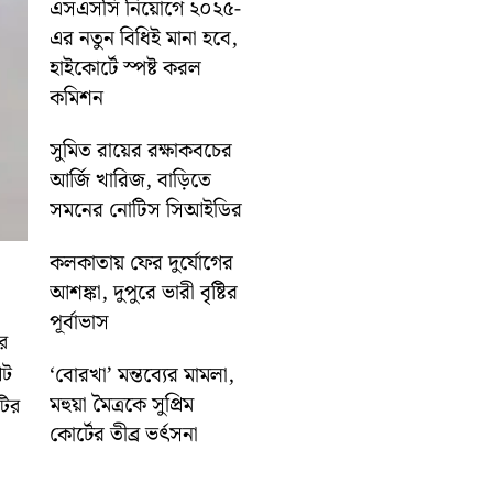
এসএসসি নিয়োগে ২০২৫-
এর নতুন বিধিই মানা হবে,
হাইকোর্টে স্পষ্ট করল
কমিশন
সুমিত রায়ের রক্ষাকবচের
আর্জি খারিজ, বাড়িতে
সমনের নোটিস সিআইডির
কলকাতায় ফের দুর্যোগের
আশঙ্কা, দুপুরে ভারী বৃষ্টির
পূর্বাভাস
র
‘বোরখা’ মন্তব্যের মামলা,
েট
মহুয়া মৈত্রকে সুপ্রিম
টির
কোর্টের তীব্র ভর্ৎসনা