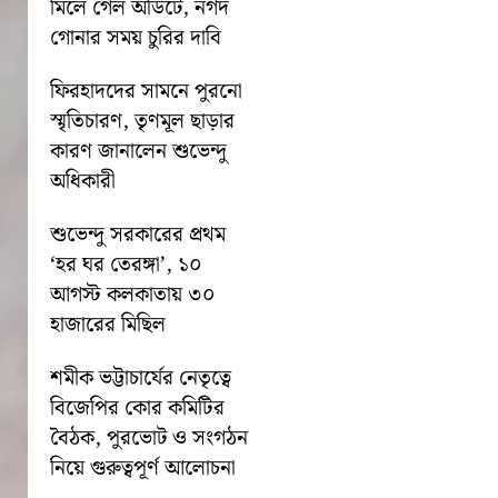
মিলে গেল অডিটে, নগদ
গোনার সময় চুরির দাবি
ফিরহাদদের সামনে পুরনো
স্মৃতিচারণ, তৃণমূল ছাড়ার
কারণ জানালেন শুভেন্দু
অধিকারী
শুভেন্দু সরকারের প্রথম
‘হর ঘর তেরঙ্গা’, ১০
আগস্ট কলকাতায় ৩০
হাজারের মিছিল
শমীক ভট্টাচার্যের নেতৃত্বে
বিজেপির কোর কমিটির
বৈঠক, পুরভোট ও সংগঠন
নিয়ে গুরুত্বপূর্ণ আলোচনা