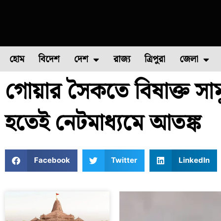
হোম
বিদেশ
দেশ
রাজ্য
ত্রিপুরা
জেলা
গোয়ার সৈকতে বিষাক্ত সামু
ফুল চাষ
ফল চাষ
মাছ চাষ
উত্তর ২৪ পরগন
পোল্ট্রি চ
হতেই নেটমাধ্যমে আতঙ্ক
Facebook
Twitter
LinkedIn