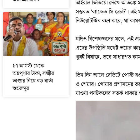
ভাইরাল ভিডিয়ো দেখে আতঙ্কে 
সম্ভবত ‘ব্যান্ডেড সি ক্রেট’। এই
নিউরোটক্সিন বহন করে, যা কামড
যদিও বিশেষজ্ঞদের মতে, এই প্র
এদের উপস্থিতি যথেষ্ট ভয়ের কা
খুবই বিষাক্ত, তবে সাধারণত কা
১৭ আগস্ট থেকে
অন্নপূর্ণার টাকা, লক্ষ্মীর
তিন দিন আগে রেডিটে পোস্ট হওয়
ভাণ্ডার নিয়ে বড় বার্তা
ও শেয়ার। গোয়ার প্রশাসনের 
শুভেন্দুর
যাওয়া পর্যটকদের সতর্ক থাকার 