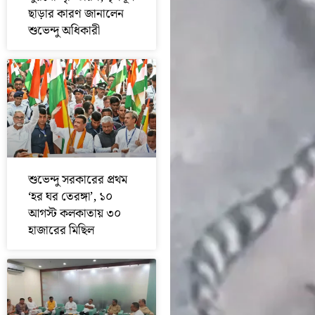
ছাড়ার কারণ জানালেন
শুভেন্দু অধিকারী
শুভেন্দু সরকারের প্রথম
‘হর ঘর তেরঙ্গা’, ১০
আগস্ট কলকাতায় ৩০
হাজারের মিছিল