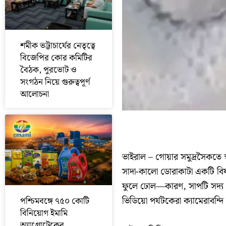
শমীক ভট্টাচার্যের নেতৃত্বে
বিজেপির কোর কমিটির
বৈঠক, পুরভোট ও
সংগঠন নিয়ে গুরুত্বপূর্ণ
আলোচনা
ভাইরাল – গোয়ার সমুদ্রসৈকতে 
সাদা-কালো ডোরাকাটা একটি বিষ
ফুলে ঢোল—কারণ, সাপটি সদ্য 
ভিডিয়ো পর্যটকেরা ক্যামেরাবন্দ
পশ্চিমবঙ্গে ৭৫০ কোটি
বিনিয়োগ ইমামি
অ্যাগ্রোটেকের