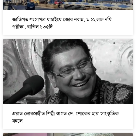
জাতিগত শংসাপত্র যাচাইয়ে জোর নবান্ন, ১.২২ লক্ষ নথি
পরীক্ষা, বাতিল ১৩৫টি
প্রয়াত লোকসঙ্গীত শিল্পী স্বাগত দে, শোকের ছায়া সাংস্কৃতিক
মহলে