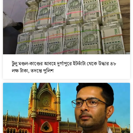
টুলু মণ্ডল-কাণ্ডের আবহে দুর্গাপুরে ইটভাঁটা থেকে উদ্ধার ৪৮
লক্ষ টাকা, তদন্তে পুলিশ