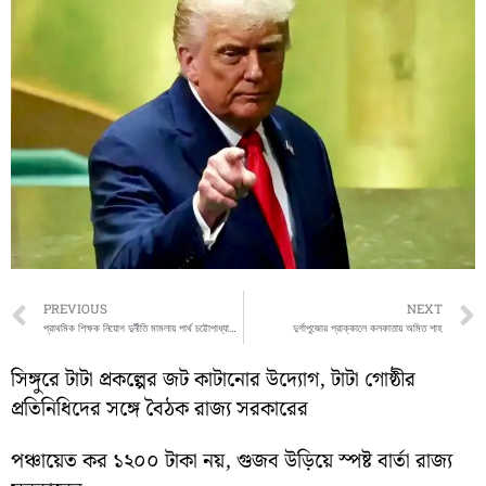
Prev
PREVIOUS
NEXT
প্রাথমিক শিক্ষক নিয়োগ দুর্নীতি মামলায় পার্থ চট্টোপাধ্যায়ের ভাগ্য নির্ধারিত
দুর্গাপুজোর প্রাক্কালে কলকাতায় অমিত শাহ
সিঙ্গুরে টাটা প্রকল্পের জট কাটানোর উদ্যোগ, টাটা গোষ্ঠীর
প্রতিনিধিদের সঙ্গে বৈঠক রাজ্য সরকারের
পঞ্চায়েত কর ১২০০ টাকা নয়, গুজব উড়িয়ে স্পষ্ট বার্তা রাজ্য