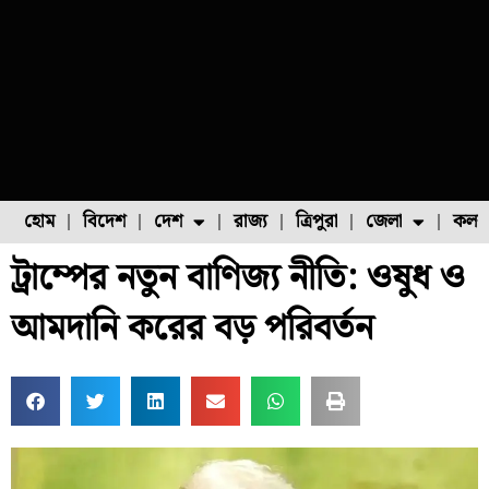
হোম
বিদেশ
দেশ
রাজ্য
ত্রিপুরা
জেলা
কলক
ট্রাম্পের নতুন বাণিজ্য নীতি: ওষুধ ও
ফুল চাষ
ফল চাষ
মাছ চাষ
উত্তর ২৪ পরগনা
পোল্ট্রি চাষ
আমদানি করের বড় পরিবর্তন