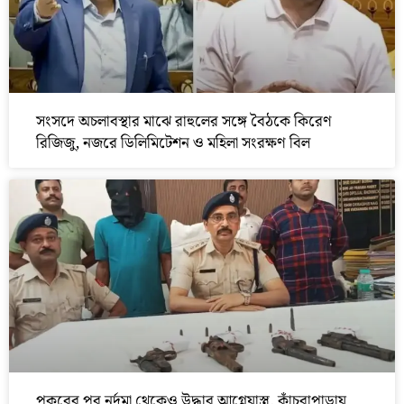
সংসদে অচলাবস্থার মাঝে রাহুলের সঙ্গে বৈঠকে কিরেণ
রিজিজু, নজরে ডিলিমিটেশন ও মহিলা সংরক্ষণ বিল
পুকুরের পর নর্দমা থেকেও উদ্ধার আগ্নেয়াস্ত্র, কাঁচরাপাড়ায়