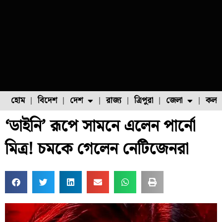
হোম
বিদেশ
দেশ
রাজ্য
ত্রিপুরা
জেলা
কলক
‘ডাইনি’ রূপে সামনে এলেন পার্নো
ফুল চাষ
ফল চাষ
মাছ চাষ
উত্তর ২৪ পরগনা
পোল্ট্রি চাষ
মিত্র! চমকে গেলেন নেটিজেনরা