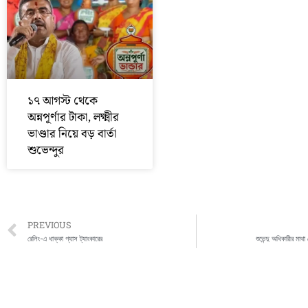
১৭ আগস্ট থেকে
অন্নপূর্ণার টাকা, লক্ষ্মীর
ভাণ্ডার নিয়ে বড় বার্তা
শুভেন্দুর
Prev
PREVIOUS
রেলিং-এ ধাক্কা গ্যাস ট্যাংকারের
শুভেন্দু অধিকারীর মাথা