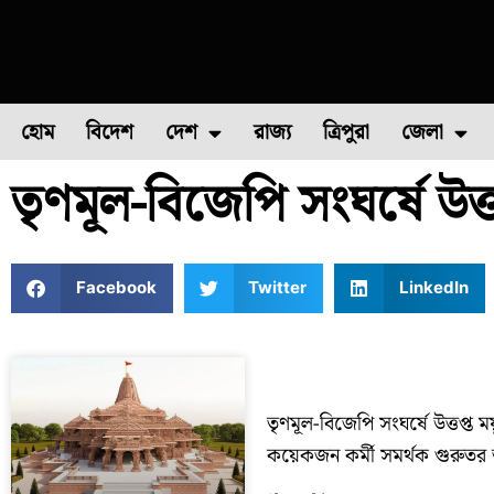
হোম
বিদেশ
দেশ
রাজ্য
ত্রিপুরা
জেলা
তৃণমূল-বিজেপি সংঘর্ষে উত্তপ
ফুল চাষ
ফল চাষ
মাছ চাষ
উত্তর ২৪ পরগন
পোল্ট্রি চ
Facebook
Twitter
LinkedIn
তৃণমূল-বিজেপি সংঘর্ষে উত্তপ্ত 
কয়েকজন কর্মী সমর্থক গুরুতর