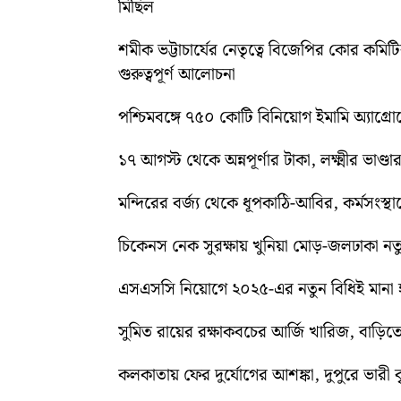
মিছিল
শমীক ভট্টাচার্যের নেতৃত্বে বিজেপির কোর কম
গুরুত্বপূর্ণ আলোচনা
পশ্চিমবঙ্গে ৭৫০ কোটি বিনিয়োগ ইমামি অ্যাগ্র
১৭ আগস্ট থেকে অন্নপূর্ণার টাকা, লক্ষ্মীর ভাণ্ডার
মন্দিরের বর্জ্য থেকে ধূপকাঠি-আবির, কর্মসংস্থা
চিকেনস নেক সুরক্ষায় খুনিয়া মোড়-জলঢাকা 
এসএসসি নিয়োগে ২০২৫-এর নতুন বিধিই মানা হব
সুমিত রায়ের রক্ষাকবচের আর্জি খারিজ, বাড
কলকাতায় ফের দুর্যোগের আশঙ্কা, দুপুরে ভারী বৃষ্