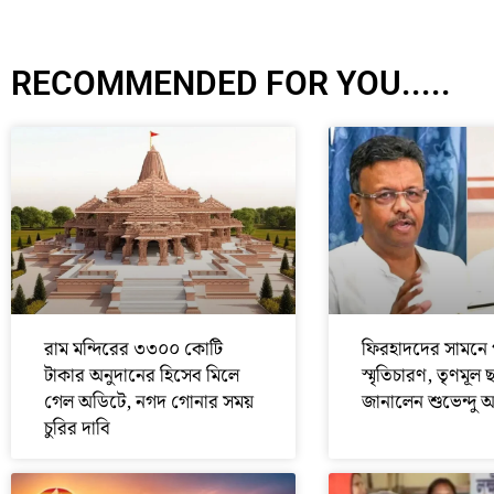
RECOMMENDED FOR YOU.....
রাম মন্দিরের ৩৩০০ কোটি
ফিরহাদদের সামনে 
টাকার অনুদানের হিসেব মিলে
স্মৃতিচারণ, তৃণমূল 
গেল অডিটে, নগদ গোনার সময়
জানালেন শুভেন্দু 
চুরির দাবি