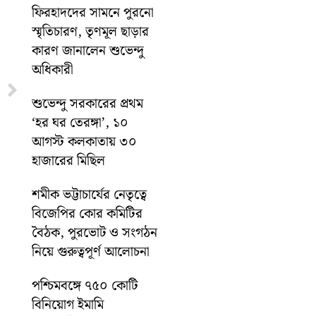
ফিরহাদদের সামনে পুরনো
স্মৃতিচারণ, তৃণমূল ছাড়ার
কারণ জানালেন শুভেন্দু
অধিকারী
Next
শুভেন্দু সরকারের প্রথম
‘হর ঘর তেরঙ্গা’, ১০
আগস্ট কলকাতায় ৩০
হাজারের মিছিল
শমীক ভট্টাচার্যের নেতৃত্বে
বিজেপির কোর কমিটির
বৈঠক, পুরভোট ও সংগঠন
নিয়ে গুরুত্বপূর্ণ আলোচনা
পশ্চিমবঙ্গে ৭৫০ কোটি
বিনিয়োগ ইমামি