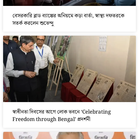
বেসরকারি ব্লাড ব্যাঙ্কের অনিয়মে কড়া বার্তা, স্বাস্থ্য দফতরকে
সতর্ক করলেন শুভেন্দু
স্বাধীনতা দিবসের আগে লোক ভবনে ‘Celebrating
Freedom through Bengal’ প্রদর্শনী