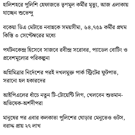
হালিশহরে পুলিশি হেফাজতে তৃণমূল কর্মীর মৃত্যু, আজ এলাকায়
যাচ্ছেন শুভেন্দু
বকেয়া ডিএ মেটাতে নবান্নকে সময়সীমা, ৬৪,৭৫৯ কর্মীর প্রথম
কিস্তি ৩ সেপ্টেম্বরের মধ্যে
পর্যটনকেন্দ্র হিসেবে সাজবে রবীন্দ্র সরোবর, প্যাডেল বোটিং ও
প্রবেশমূল্যের পরিকল্পনা
অগ্নিমিত্রার নির্দেশের পরই দখলমুক্ত পার্ক স্ট্রিটের ফুটপাত,
সরানো হল হকারদের
আইপিএলের ধাঁচে নতুন টি-টোয়েন্টি লিগ, খেলবেন শুভমান-
অভিষেক-অর্শদীপরা
মানুষের পর এবার কলকাতা পুলিশের ঘোড়ার মেনুতেও ওটস,
বরাদ্দ প্রায় ২৭ লাখ