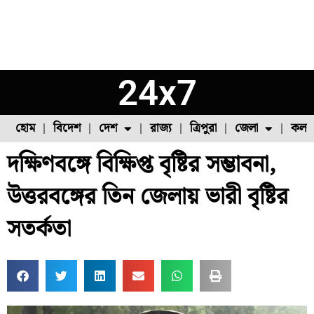
24x7
হোম
বিদেশ
দেশ
রাজ্য
ত্রিপুরা
জেলা
কলক
দক্ষিণবঙ্গে বিক্ষিপ্ত বৃষ্টির সম্ভাবনা,
ফুল চাষ
ফল চাষ
মাছ চাষ
উত্তর ২৪ পরগনা
পোল্ট্রি চাষ
উত্তরবঙ্গের তিন জেলায় ভারী বৃষ্টির
সতর্কতা