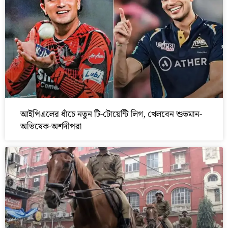
আইপিএলের ধাঁচে নতুন টি-টোয়েন্টি লিগ, খেলবেন শুভমান-
অভিষেক-অর্শদীপরা