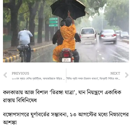
Prev
PREVIOUS
NEXT
২০০তম ম্যাচে মেসির হ্যাটট্রিক, আলজেরিয়াকে উড়িয়ে বিশ্বকাপ অভিযান শুরু আর্জেন্টিনার
‘দিদির প্রতি সম্মান চিরকাল থাকবে’, বিদ্রোহী শিবিরে নাম লিখিয়েও মমতাকে নিয়ে বার্তা রচনার
কলকাতায় আজ বিশাল ‘তিরঙ্গা যাত্রা’, যান নিয়ন্ত্রণে একাধিক
রাস্তায় বিধিনিষেধ
বঙ্গোপসাগরে ঘূর্ণাবর্তের সম্ভাবনা, ১৩ আগস্টের মধ্যে নিম্নচাপের
আশঙ্কা