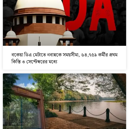
বকেয়া ডিএ মেটাতে নবান্নকে সময়সীমা, ৬৪,৭৫৯ কর্মীর প্রথম
কিস্তি ৩ সেপ্টেম্বরের মধ্যে