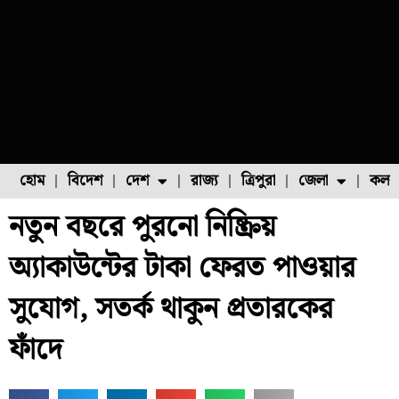
হোম
বিদেশ
দেশ
রাজ্য
ত্রিপুরা
জেলা
কলক
নতুন বছরে পুরনো নিষ্ক্রিয়
ফুল চাষ
ফল চাষ
মাছ চাষ
উত্তর ২৪ পরগনা
পোল্ট্রি চাষ
অ্যাকাউন্টের টাকা ফেরত পাওয়ার
সুযোগ, সতর্ক থাকুন প্রতারকের
ফাঁদে