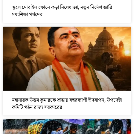
স্কুলে মোবাইল ফোনে কড়া নিষেধাজ্ঞা, নতুন নির্দেশ জারি
মধ্যশিক্ষা পর্ষদের
মহানায়ক উত্তম কুমারকে শ্রদ্ধায় বছরব্যাপী উদযাপন, উপদেষ্টা
কমিটি গঠন রাজ্য সরকারের