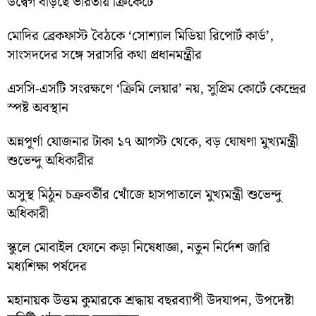
উদ্বেগ বাড়ছে ভারতীয় ক্রিকেটে
মোদির ব্রেকফাস্ট বৈঠকে ‘সোশ্যাল মিডিয়া রিপোর্ট কার্ড’,
সাংসদদের সঙ্গে সরাসরি কথা প্রধানমন্ত্রীর
এসসি-এসটি সংরক্ষণে ‘ক্রিমি লেয়ার’ নয়, সুপ্রিম কোর্টে কেন্দ্রের
স্পষ্ট অবস্থান
অন্নপূর্ণা যোজনার টাকা ১৭ আগস্ট থেকে, বড় ঘোষণা মুখ্যমন্ত্রী
শুভেন্দু অধিকারীর
অসুস্থ মিঠুন চক্রবর্তীর খোঁজে হাসপাতালে মুখ্যমন্ত্রী শুভেন্দু
অধিকারী
স্কুলে মোবাইল ফোনে কড়া নিষেধাজ্ঞা, নতুন নির্দেশ জারি
মধ্যশিক্ষা পর্ষদের
মহানায়ক উত্তম কুমারকে শ্রদ্ধায় বছরব্যাপী উদযাপন, উপদেষ্টা