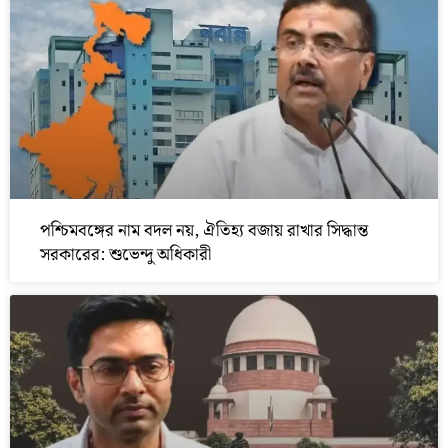
পশ্চিমবঙ্গের নাম বদল নয়, ঐতিহ্য বজায় রাখার সিদ্ধান্ত
সরকারের: শুভেন্দু অধিকারী