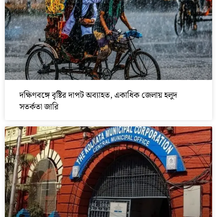
দক্ষিণবঙ্গে বৃষ্টির দাপট অব্যাহত, একাধিক জেলায় হলুদ
সতর্কতা জারি