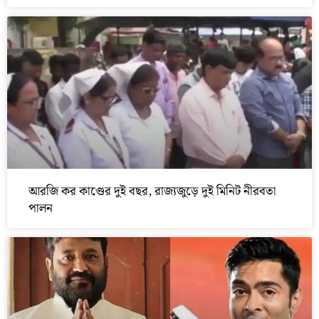
আরজি কর কাণ্ডের দুই বছর, রাজ্যজুড়ে দুই মিনিট নীরবতা
পালন