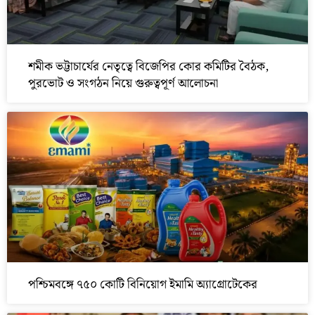
শমীক ভট্টাচার্যের নেতৃত্বে বিজেপির কোর কমিটির বৈঠক,
পুরভোট ও সংগঠন নিয়ে গুরুত্বপূর্ণ আলোচনা
পশ্চিমবঙ্গে ৭৫০ কোটি বিনিয়োগ ইমামি অ্যাগ্রোটেকের