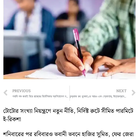
Prev
PREVIOUS
NEXT
গবাদি পশু জবাই নিয়ে রাজ্যের নির্দেশিকায় স্থগিতাদেশ নয়, জনসমক্ষে জবাইয়ে নিষেধাজ্ঞা বহাল রাখল হাইকোর্ট
চন্দ্রনাথ রথ খুনকাণ্ডে আরও এক গ্রেফতার, উত্তরপ্রদেশ থেকে নবীনকে পাকড়াও সিবিআইয়ের
টোটোর সংখ্যা নিয়ন্ত্রণে নতুন নীতি, নির্দিষ্ট রুটে সীমিত পারমিটে
ই-রিকশা
শনিবারের পর রবিবারও ভবানী ভবনে হাজির সুমিত, ফের জেরা