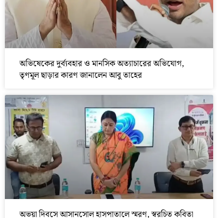
অভিষেকের দুর্ব্যবহার ও মানসিক অত্যাচারের অভিযোগ,
তৃণমূল ছাড়ার কারণ জানালেন আবু তাহের
অভয়া দিবসে আসানসোল হাসপাতালে স্মরণ, স্বরচিত কবিতা