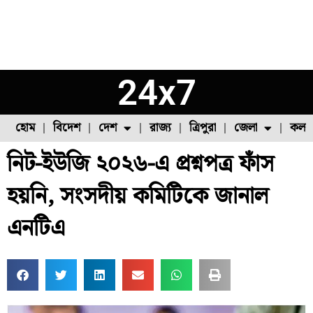
24x7
হোম
বিদেশ
দেশ
রাজ্য
ত্রিপুরা
জেলা
কলক
নিট-ইউজি ২০২৬-এ প্রশ্নপত্র ফাঁস
ফুল চাষ
ফল চাষ
মাছ চাষ
উত্তর ২৪ পরগনা
পোল্ট্রি চাষ
হয়নি, সংসদীয় কমিটিকে জানাল
এনটিএ