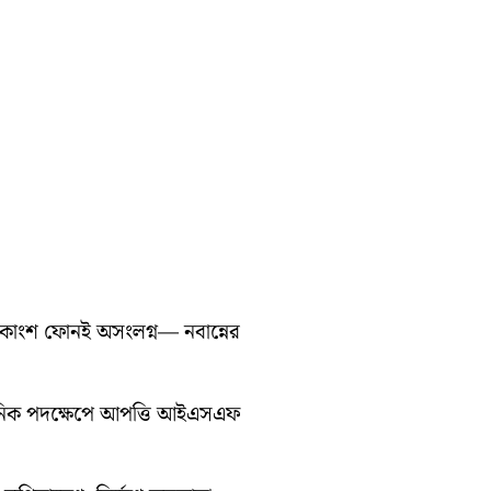
ধিকাংশ ফোনই অসংলগ্ন— নবান্নের
সনিক পদক্ষেপে আপত্তি আইএসএফ