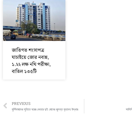
জাতিগত শংসাপত্র
যাচাইয়ে জোর নবান্ন,
১.২২ লক্ষ নথি পরীক্ষা,
বাতিল ১৩৫টি
Prev
PREVIOUS
মুর্শিদাবাদের সুতিতে ঘরের ভেতরে দুই বোনের ঝুলন্ত মৃতদেহ উদ্ধার
সালিশ