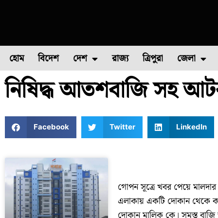
হোম
বিদেশ
দেশ
রাজ্য
ত্রিপুরা
জেলা
নিষিদ্ধ আতশবাজি সহ আ
ফুল চাষ
ফল চাষ
মাছ চাষ
উত্তর ২৪ পরগন
পোল্ট্রি চ
Facebook
Twitter
LinkedIn
গোপন সূত্রে খবর পেয়ে মালদা
এলাকায় একটি দোকান থেকে কয়
দোকান মালিক কে। সমস্ত বাজি 