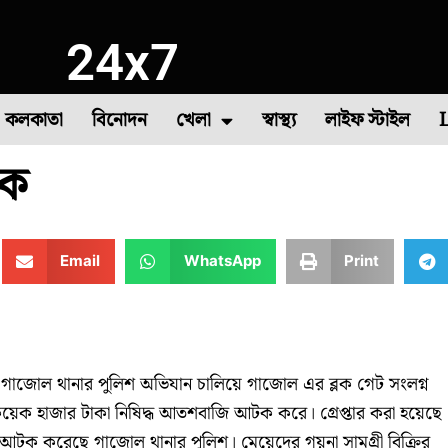
24x7
কলকাতা
বিনোদন
খেলা
স্বাস্থ্য
লাইফ স্টাইল
টক
া
াষ
সবজি চাষ
দক্ষিণ ২৪ পরগনা
বীরভূম
৪৪তম দাবা অলিম্পিয়াড
মুর্শিদাবাদ
উত্তর দিনাজপুর
কমনওয়েলথ গেমস
পশ্
Email
WhatsApp
Print
র গাজোল থানার পুলিশ অভিযান চালিয়ে গাজোল এর ব্লক গেট সংলগ্ন
েক হাজার টাকা নিষিদ্ধ আতশবাজি আটক করে। গ্রেপ্তার করা হয়েছে
আটক করেছে গাজোল থানার পুলিশ। মেয়েদের গয়না সামগ্রী বিক্রির