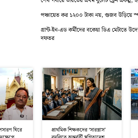
শেষ পর্যায়ে ভারতের প্রথম বুলেট ট্রেন প্রকল্প,
পঞ্চায়েত কর ১২০০ টাকা নয়, গুজব উড়িয়ে স্পষ
গ্রান্ট-ইন-এড কর্মীদের বকেয়া ডিএ মেটাতে উদ্যো
দফতর
সারণ ঘিরে
প্রাথমিক শিক্ষকদের ‘সারপ্লাস’
পদক্ষেপে
বদলিতে অন্তর্বর্তী স্থগিতাদেশ,