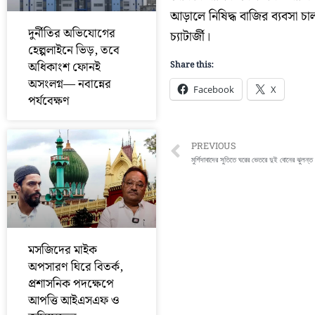
আড়ালে নিষিদ্ধ বাজির ব্যবসা চ
দুর্নীতির অভিযোগের
চ্যাটার্জী।
হেল্পলাইনে ভিড়, তবে
অধিকাংশ ফোনই
Share this:
অসংলগ্ন— নবান্নের
Facebook
X
পর্যবেক্ষণ
Prev
PREVIOUS
মুর্শিদাবাদের সুতিতে ঘরের ভেতরে দুই বোনের ঝুলন্ত
মসজিদের মাইক
অপসারণ ঘিরে বিতর্ক,
প্রশাসনিক পদক্ষেপে
আপত্তি আইএসএফ ও