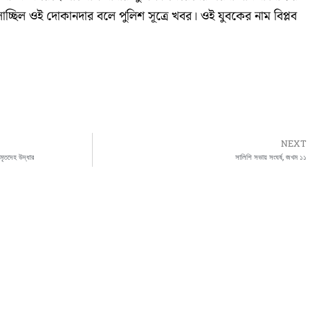
ালাচ্ছিল ওই দোকানদার বলে পুলিশ সূত্রে খবর। ওই যুবকের নাম বিপ্লব
NEXT
 মৃতদেহ উদ্ধার
সালিশি সভায় সংঘর্ষ, জখম ১১