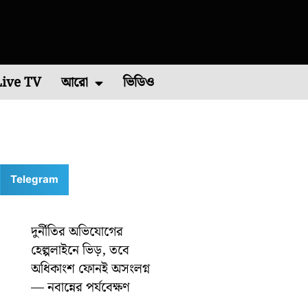
Live TV
আরো
ভিডিও
চিম মেদিনীপুর
এশিয়া কাপ ২০২২
পশ্চিম বর্ধমান
রাশিফল
বিশ্ব ব্যাডমিন্টন চ্যাম্পিয়নশিপ ২০২২
কারেন্ট অ্যাফেয়ার
পূর্ব মেদিনীপুর
মালদা
ভাইরাল ভিডিও
শিলিগুড়ি
রবিবারে
Telegram
দুর্নীতির অভিযোগের
হেল্পলাইনে ভিড়, তবে
অধিকাংশ ফোনই অসংলগ্ন
— নবান্নের পর্যবেক্ষণ