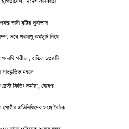
তী স্থগিতাদেশ, নির্দেশ কলকাতা
ন্ত ভারী বৃষ্টির পূর্বাভাস
রাম্প; তবে পরমাণু কর্মসূচি নিয়ে
ক্ষ নথি পরীক্ষা, বাতিল ১৩৫টি
়া সাংস্কৃতিক মহলে
্রেস্ট ফিডিং কর্নার’, ঘোষণা
া গোষ্ঠীর প্রতিনিধিদের সঙ্গে বৈঠক