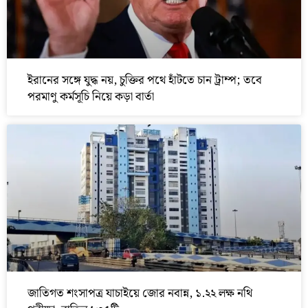
ইরানের সঙ্গে যুদ্ধ নয়, চুক্তির পথে হাঁটতে চান ট্রাম্প; তবে
পরমাণু কর্মসূচি নিয়ে কড়া বার্তা
জাতিগত শংসাপত্র যাচাইয়ে জোর নবান্ন, ১.২২ লক্ষ নথি