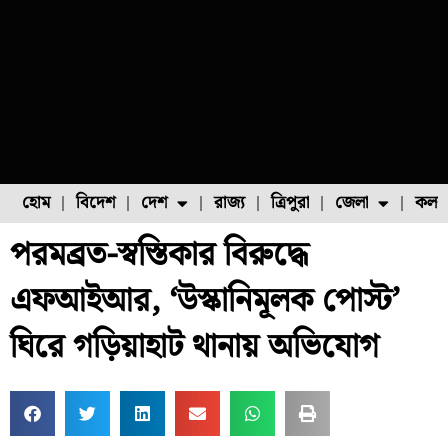
হোম
বিদেশ
দেশ
রাজ্য
ত্রিপুরা
জেলা
কলক
পরমব্রত-স্বস্তিকার বিরুদ্ধে
ফুল চাষ
ফল চাষ
মাছ চাষ
উত্তর ২৪ পরগনা
পোল্ট্রি চাষ
এফআইআর, ‘উস্কানিমূলক পোস্ট’
ঘিরে গড়িয়াহাট থানায় অভিযোগ