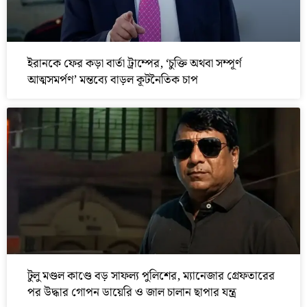
ইরানকে ফের কড়া বার্তা ট্রাম্পের, ‘চুক্তি অথবা সম্পূর্ণ
আত্মসমর্পণ’ মন্তব্যে বাড়ল কূটনৈতিক চাপ
টুলু মণ্ডল কাণ্ডে বড় সাফল্য পুলিশের, ম্যানেজার গ্রেফতারের
পর উদ্ধার গোপন ডায়েরি ও জাল চালান ছাপার যন্ত্র