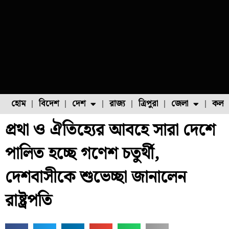
হোম
বিদেশ
দেশ
রাজ্য
ত্রিপুরা
জেলা
কলক
প্রথা ও ঐতিহ্যের আবহে সারা দেশে
ফুল চাষ
ফল চাষ
মাছ চাষ
উত্তর ২৪ পরগনা
পোল্ট্রি চাষ
পালিত হচ্ছে গণেশ চতুর্থী,
দেশবাসীকে শুভেচ্ছা জানালেন
রাষ্ট্রপতি