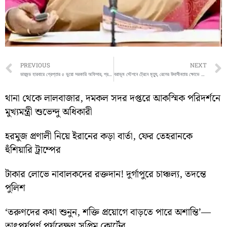
Prev
PREVIOUS
NEXT
ডায়মন্ড হারবারে গ্রেপ্তার ৫ ভুয়ো সরকারি অফিসার, প্রতারণার জাল ফাঁস করল পুলিশ
বরাভূম স্টেশনে ট্রেনে মৃত্যু, রেলের উদাসীনতায় ক্ষোভে ফেটে পড়ল স্থানীয়রা
থানা থেকে লালবাজার, দমকল সদর দপ্তরে আকস্মিক পরিদর্শনে
মুখ্যমন্ত্রী শুভেন্দু অধিকারী
হরমুজ প্রণালী নিয়ে ইরানের কড়া বার্তা, ফের তেহরানকে
হুঁশিয়ারি ট্রাম্পের
টাকার লোভে নাবালকদের রক্তদান! দুর্গাপুরে চাঞ্চল্য, তদন্তে
পুলিশ
‘তরুণদের কথা শুনুন, শক্তি প্রয়োগে বাড়তে পারে অশান্তি’—
তাৎপর্যপূর্ণ পর্যবেক্ষণ সুপ্রিম কোর্টের