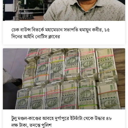
চেক বাউন্স বিতর্কে মহামেডান সভাপতি হুমায়ুন কবীর, ১৫
দিনের আইনি নোটিস ক্লাবের
টুলু মণ্ডল-কাণ্ডের আবহে দুর্গাপুরে ইটভাঁটা থেকে উদ্ধার ৪৮
লক্ষ টাকা, তদন্তে পুলিশ