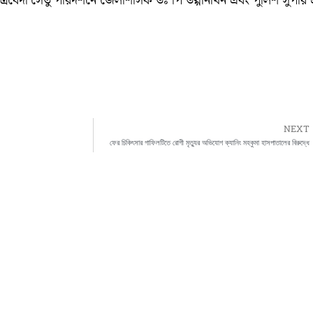
র ত্রিবেদী সেতু পরিদর্শনে জেলাশাসক ডঃ পি উল্গানাথন এবং পুলিশ সুপার শ্
NEXT
ফের চিকিৎসার গাফিলটিতে রোগী মৃত্যুর অভিযোগ ক্যানিং মহকুমা হাসপাতালের বিরুদ্ধে