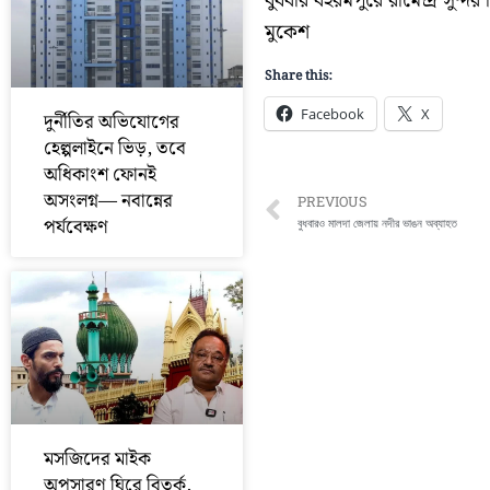
বুধবার বহরমপুরে রামেন্দ্র সুন্দ
মুকেশ
Share this:
Facebook
X
দুর্নীতির অভিযোগের
হেল্পলাইনে ভিড়, তবে
অধিকাংশ ফোনই
অসংলগ্ন— নবান্নের
Prev
PREVIOUS
পর্যবেক্ষণ
বুধবারও মালদা জেলায় নদীর ভাঙন অব্যাহত
মসজিদের মাইক
অপসারণ ঘিরে বিতর্ক,