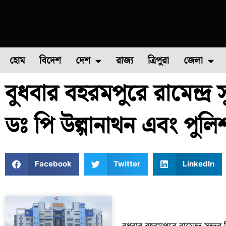
হোম
বিদেশ
দেশ
রাজ্য
ত্রিপুরা
জেলা
বুধবার বহরমপুরে রামেন্দ্র 
ফুল চাষ
ফল চাষ
মাছ চাষ
উত্তর ২৪ পরগন
পোল্ট্রি চ
ডঃ পি উল্গানাথন এবং পুলিশ
Facebook
Twitter
LinkedIn