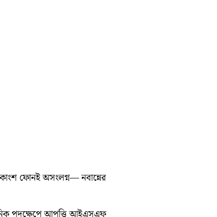
ধিকাংশ ফোনই অসংলগ্ন— নবান্নের
সনিক পদক্ষেপে আপত্তি আইএসএফ