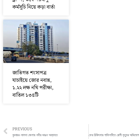
কর্মসূচি নিয়ে কড়া বার্তা
জাতিগত শংসাপত্র
যাচাইয়ে জোর নবান্ন,
১.২২ লক্ষ নথি পরীক্ষা,
বাতিল ১৩৫টি
Prev
PREVIOUS
বুধবারও মালদা জেলায় নদীর ভাঙন অব্যাহত