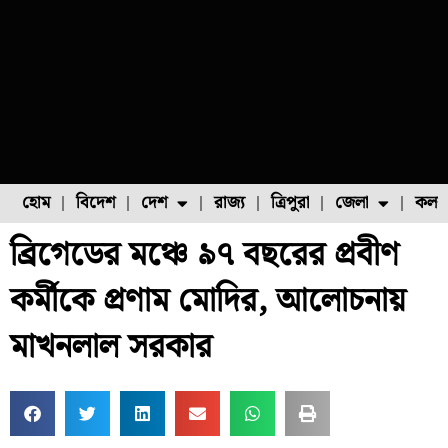
হোম
বিদেশ
দেশ
রাজ্য
ত্রিপুরা
জেলা
কলক
ব্রিগেডের মঞ্চে ৯৭ বছরের প্রবীণ
ফুল চাষ
ফল চাষ
মাছ চাষ
উত্তর ২৪ পরগনা
পোল্ট্রি চাষ
কর্মীকে প্রণাম মোদির, আলোচনায়
মাখনলাল সরকার