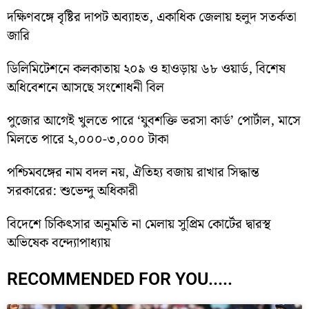
দক্ষিণবঙ্গে বৃষ্টির দাপট অব্যাহত, একাধিক জেলায় হলুদ সতর্কতা
জারি
ডিলিমিটেশনে কলকাতায় ২০৯ ও হাওড়ায় ৬৮ ওয়ার্ড, বিশেষ
অধিবেশনে আসছে সংশোধনী বিল
পুজোর আগেই খুলতে পারে ‘যুবশক্তি ভরসা কার্ড’ পোর্টাল, মাসে
মিলতে পারে ২,০০০-৩,০০০ টাকা
পশ্চিমবঙ্গের নাম বদল নয়, ঐতিহ্য বজায় রাখার সিদ্ধান্ত
সরকারের: শুভেন্দু অধিকারী
বিদেশে চিকিৎসার অনুমতি না মেলায় সুপ্রিম কোর্টের দ্বারস্থ
অভিষেক বন্দ্যোপাধ্যায়
RECOMMENDED FOR YOU.....