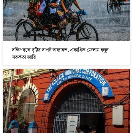
দক্ষিণবঙ্গে বৃষ্টির দাপট অব্যাহত, একাধিক জেলায় হলুদ
সতর্কতা জারি