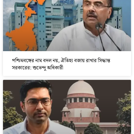
পশ্চিমবঙ্গের নাম বদল নয়, ঐতিহ্য বজায় রাখার সিদ্ধান্ত
সরকারের: শুভেন্দু অধিকারী