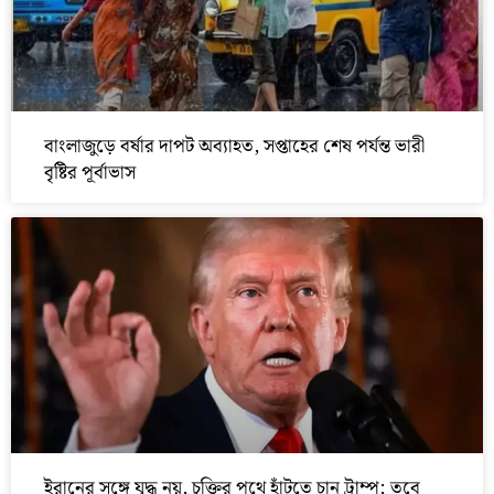
বাংলাজুড়ে বর্ষার দাপট অব্যাহত, সপ্তাহের শেষ পর্যন্ত ভারী
বৃষ্টির পূর্বাভাস
ইরানের সঙ্গে যুদ্ধ নয়, চুক্তির পথে হাঁটতে চান ট্রাম্প; তবে