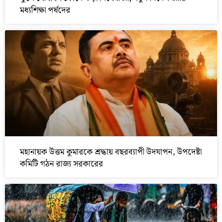
মধ্যশিক্ষা পর্ষদের
মহানায়ক উত্তম কুমারকে শ্রদ্ধায় বছরব্যাপী উদযাপন, উপদেষ্টা
কমিটি গঠন রাজ্য সরকারের