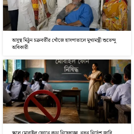
অসুস্থ মিঠুন চক্রবর্তীর খোঁজে হাসপাতালে মুখ্যমন্ত্রী শুভেন্দু
অধিকারী
স্কুলে মোবাইল ফোনে কড়া নিষেধাজ্ঞা, নতুন নির্দেশ জারি