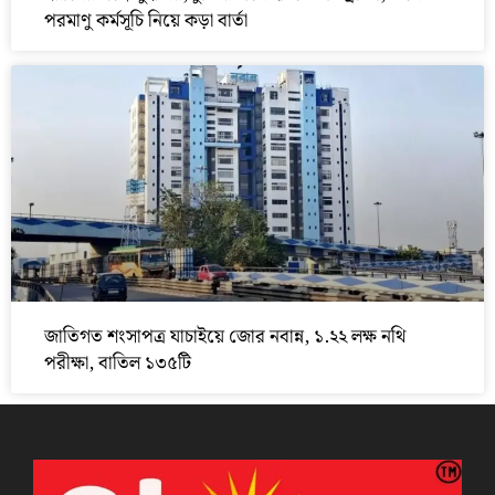
পরমাণু কর্মসূচি নিয়ে কড়া বার্তা
জাতিগত শংসাপত্র যাচাইয়ে জোর নবান্ন, ১.২২ লক্ষ নথি
পরীক্ষা, বাতিল ১৩৫টি