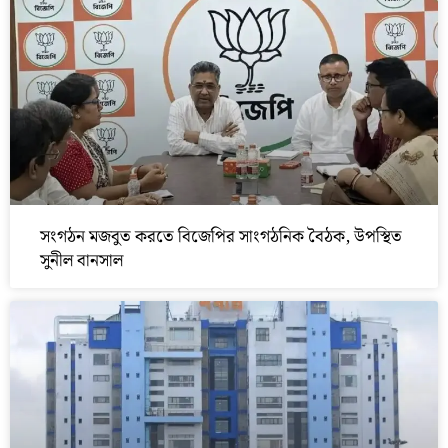
সংগঠন মজবুত করতে বিজেপির সাংগঠনিক বৈঠক, উপস্থিত
সুনীল বানসাল