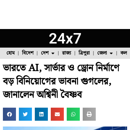
24x7
হোম
বিদেশ
দেশ
রাজ্য
ত্রিপুরা
জেলা
কলক
ভারতে AI, সার্ভার ও ড্রোন নির্মাণে
ফুল চাষ
ফল চাষ
মাছ চাষ
উত্তর ২৪ পরগনা
পোল্ট্রি চাষ
বড় বিনিয়োগের ভাবনা গুগলের,
জানালেন অশ্বিনী বৈষ্ণব