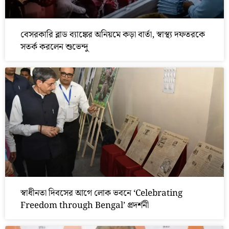
বেসরকারি ব্লাড ব্যাঙ্কের অনিয়মে কড়া বার্তা, স্বাস্থ্য দফতরকে
সতর্ক করলেন শুভেন্দু
স্বাধীনতা দিবসের আগে লোক ভবনে ‘Celebrating
Freedom through Bengal’ প্রদর্শনী