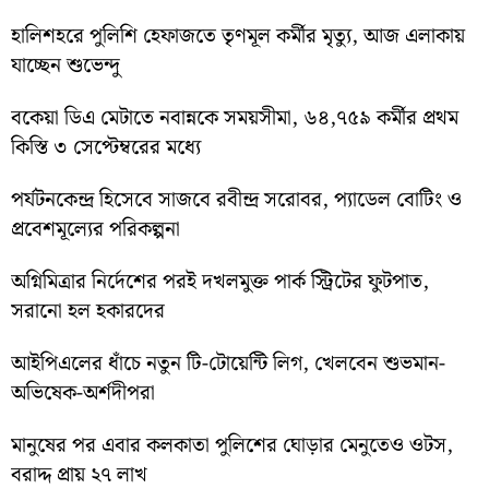
হালিশহরে পুলিশি হেফাজতে তৃণমূল কর্মীর মৃত্যু, আজ এলাকায়
যাচ্ছেন শুভেন্দু
বকেয়া ডিএ মেটাতে নবান্নকে সময়সীমা, ৬৪,৭৫৯ কর্মীর প্রথম
কিস্তি ৩ সেপ্টেম্বরের মধ্যে
পর্যটনকেন্দ্র হিসেবে সাজবে রবীন্দ্র সরোবর, প্যাডেল বোটিং ও
প্রবেশমূল্যের পরিকল্পনা
অগ্নিমিত্রার নির্দেশের পরই দখলমুক্ত পার্ক স্ট্রিটের ফুটপাত,
সরানো হল হকারদের
আইপিএলের ধাঁচে নতুন টি-টোয়েন্টি লিগ, খেলবেন শুভমান-
অভিষেক-অর্শদীপরা
মানুষের পর এবার কলকাতা পুলিশের ঘোড়ার মেনুতেও ওটস,
বরাদ্দ প্রায় ২৭ লাখ