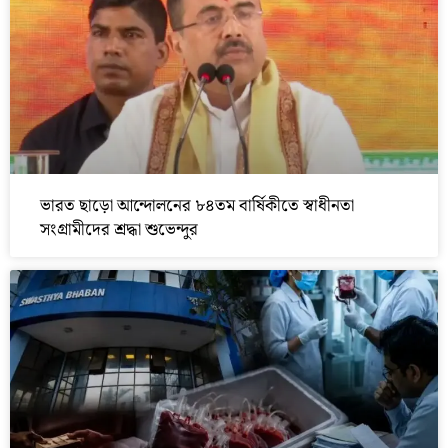
ভারত ছাড়ো আন্দোলনের ৮৪তম বার্ষিকীতে স্বাধীনতা
সংগ্রামীদের শ্রদ্ধা শুভেন্দুর