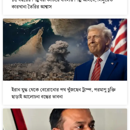
১৫ বছরের শিল্পখরা কাটিয়ে বাংলায় শিল্প আসবে, সিঙ্গুরেও
কারখানা তৈরির আশ্বাস
ইরান যুদ্ধ থেকে বেরোনোর পথ খুঁজছেন ট্রাম্প, পরমাণু চুক্তি
ছাড়াই আলোচনা বন্ধের ভাবনা