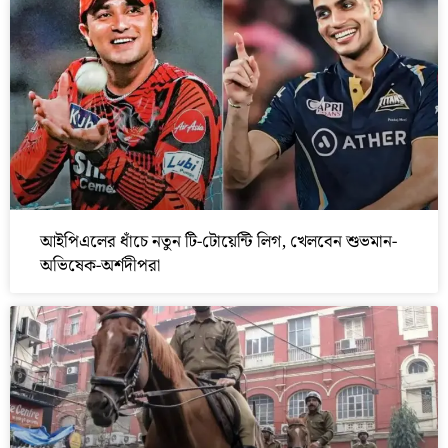
আইপিএলের ধাঁচে নতুন টি-টোয়েন্টি লিগ, খেলবেন শুভমান-
অভিষেক-অর্শদীপরা