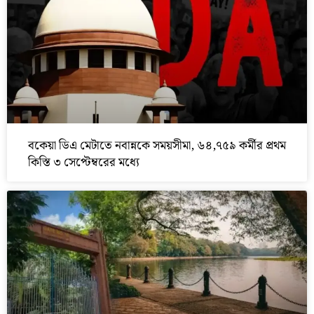
বকেয়া ডিএ মেটাতে নবান্নকে সময়সীমা, ৬৪,৭৫৯ কর্মীর প্রথম
কিস্তি ৩ সেপ্টেম্বরের মধ্যে