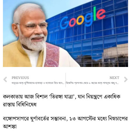
Prev
PREVIOUS
NEXT
শুভেন্দুর জন্য মুর্শিদাবাদের ছানাবড়া ও মনোহরা নিয়ে যাবেন হুমায়ুন কবীর
বিজেপির প্রশংসার জেরে ৬ বছরের জন্য সাসপেন্ড ঋজু দত্ত, ক্ষোভ উগরে পোস্ট তৃণমূল মুখপাত্রের
কলকাতায় আজ বিশাল ‘তিরঙ্গা যাত্রা’, যান নিয়ন্ত্রণে একাধিক
রাস্তায় বিধিনিষেধ
বঙ্গোপসাগরে ঘূর্ণাবর্তের সম্ভাবনা, ১৩ আগস্টের মধ্যে নিম্নচাপের
আশঙ্কা