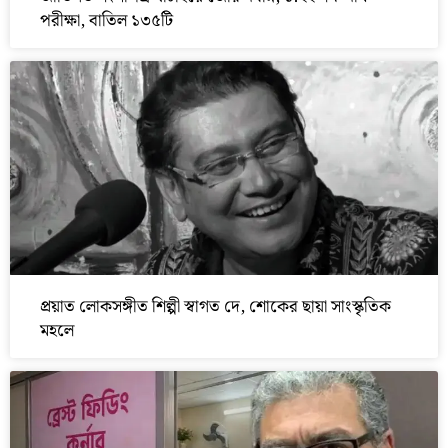
পরীক্ষা, বাতিল ১৩৫টি
প্রয়াত লোকসঙ্গীত শিল্পী স্বাগত দে, শোকের ছায়া সাংস্কৃতিক
মহলে