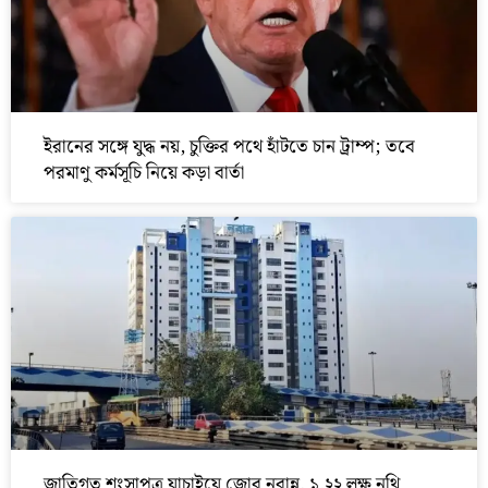
ইরানের সঙ্গে যুদ্ধ নয়, চুক্তির পথে হাঁটতে চান ট্রাম্প; তবে
পরমাণু কর্মসূচি নিয়ে কড়া বার্তা
জাতিগত শংসাপত্র যাচাইয়ে জোর নবান্ন, ১.২২ লক্ষ নথি