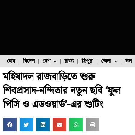
হোম
বিদেশ
দেশ
রাজ্য
ত্রিপুরা
জেলা
কলক
মহিষাদল রাজবাড়িতে শুরু
ফুল চাষ
ফল চাষ
মাছ চাষ
উত্তর ২৪ পরগনা
পোল্ট্রি চাষ
শিবপ্রসাদ-নন্দিতার নতুন ছবি ‘ফুল
পিসি ও এডওয়ার্ড’-এর শুটিং