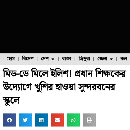
হোম
বিদেশ
দেশ
রাজ্য
ত্রিপুরা
জেলা
কলক
মিড-ডে মিলে ইলিশ! প্রধান শিক্ষকের
ফুল চাষ
ফল চাষ
মাছ চাষ
উত্তর ২৪ পরগনা
পোল্ট্রি চাষ
উদ্যোগে খুশির হাওয়া সুন্দরবনের
স্কুলে