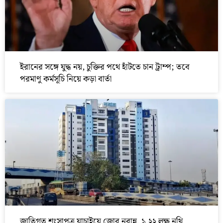
ইরানের সঙ্গে যুদ্ধ নয়, চুক্তির পথে হাঁটতে চান ট্রাম্প; তবে
পরমাণু কর্মসূচি নিয়ে কড়া বার্তা
জাতিগত শংসাপত্র যাচাইয়ে জোর নবান্ন, ১.২২ লক্ষ নথি