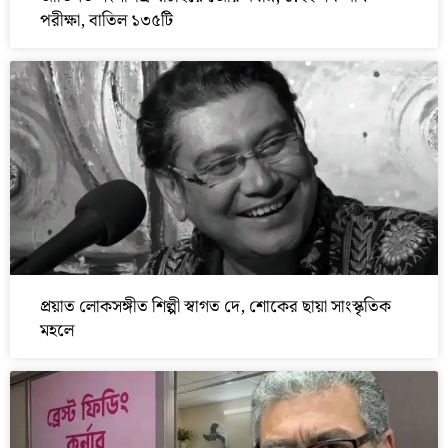
পরীক্ষা, বাতিল ১৩৫টি
প্রয়াত লোকসঙ্গীত শিল্পী স্বাগত দে, শোকের ছায়া সাংস্কৃতিক
মহলে