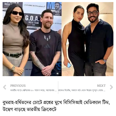
Prev
PREVIOUS
NEXT
ভারতীয় পণ্যে মেক্সিকোর ৫০ শতাংশ শুল্ক, আলোচনায় সমাধান না হলে পাল্টা পদক্ষেপের ইঙ্গিত নয়াদিল্লির
রাতভর নিখোঁজ, সকালে মাঠ থেকে উদ্ধার তৃণমূল নেতার দেহ
বুমরাহ-হর্ষিতদের চোটে প্রশ্নের মুখে বিসিসিআই মেডিক্যাল টিম,
উদ্বেগ বাড়ছে ভারতীয় ক্রিকেটে