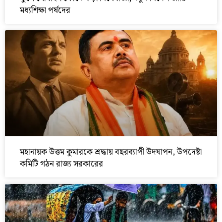
মধ্যশিক্ষা পর্ষদের
মহানায়ক উত্তম কুমারকে শ্রদ্ধায় বছরব্যাপী উদযাপন, উপদেষ্টা
কমিটি গঠন রাজ্য সরকারের