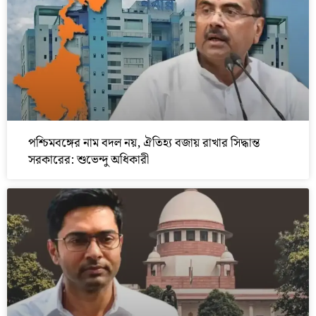
পশ্চিমবঙ্গের নাম বদল নয়, ঐতিহ্য বজায় রাখার সিদ্ধান্ত
সরকারের: শুভেন্দু অধিকারী