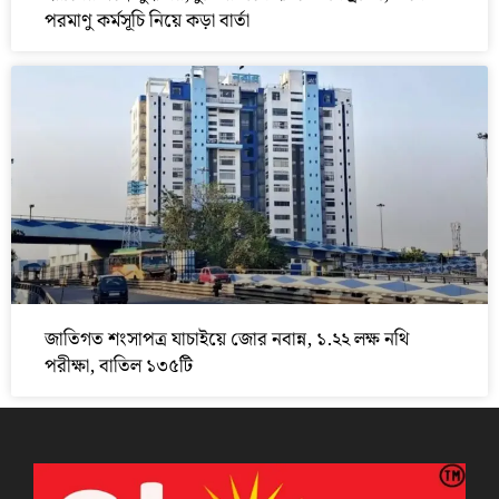
পরমাণু কর্মসূচি নিয়ে কড়া বার্তা
জাতিগত শংসাপত্র যাচাইয়ে জোর নবান্ন, ১.২২ লক্ষ নথি
পরীক্ষা, বাতিল ১৩৫টি