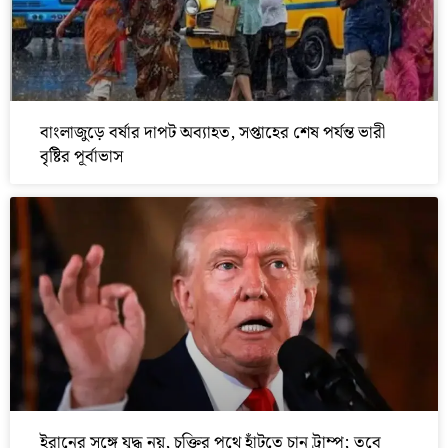
বাংলাজুড়ে বর্ষার দাপট অব্যাহত, সপ্তাহের শেষ পর্যন্ত ভারী
বৃষ্টির পূর্বাভাস
ইরানের সঙ্গে যুদ্ধ নয়, চুক্তির পথে হাঁটতে চান ট্রাম্প; তবে