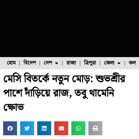
হোম
বিদেশ
দেশ
রাজ্য
ত্রিপুরা
জেলা
কলক
মেসি বিতর্কে নতুন মোড়: শুভশ্রীর
ফুল চাষ
ফল চাষ
মাছ চাষ
উত্তর ২৪ পরগনা
পোল্ট্রি চাষ
পাশে দাঁড়িয়ে রাজ, তবু থামেনি
ক্ষোভ