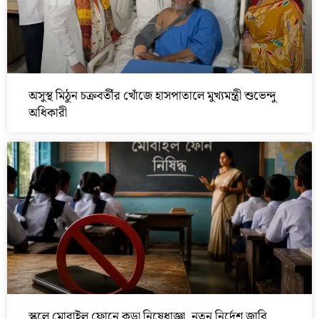
অসুস্থ মিঠুন চক্রবর্তীর খোঁজে হাসপাতালে মুখ্যমন্ত্রী শুভেন্দু
অধিকারী
স্কুলে মোবাইল ফোনে কড়া নিষেধাজ্ঞা, নতুন নির্দেশ জারি