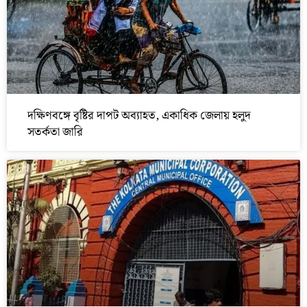
দক্ষিণবঙ্গে বৃষ্টির দাপট অব্যাহত, একাধিক জেলায় হলুদ
সতর্কতা জারি