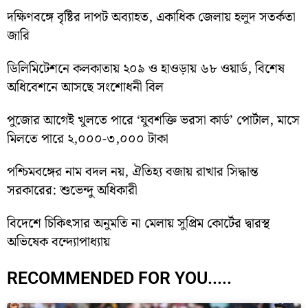
দক্ষিণবঙ্গে বৃষ্টির দাপট অব্যাহত, একাধিক জেলায় হলুদ সতর্কতা
জারি
ডিলিমিটেশনে কলকাতায় ২০৯ ও হাওড়ায় ৬৮ ওয়ার্ড, বিশেষ
অধিবেশনে আসছে সংশোধনী বিল
পুজোর আগেই খুলতে পারে ‘যুবশক্তি ভরসা কার্ড’ পোর্টাল, মাসে
মিলতে পারে ২,০০০-৩,০০০ টাকা
পশ্চিমবঙ্গের নাম বদল নয়, ঐতিহ্য বজায় রাখার সিদ্ধান্ত
সরকারের: শুভেন্দু অধিকারী
বিদেশে চিকিৎসার অনুমতি না মেলায় সুপ্রিম কোর্টের দ্বারস্থ
অভিষেক বন্দ্যোপাধ্যায়
RECOMMENDED FOR YOU.....