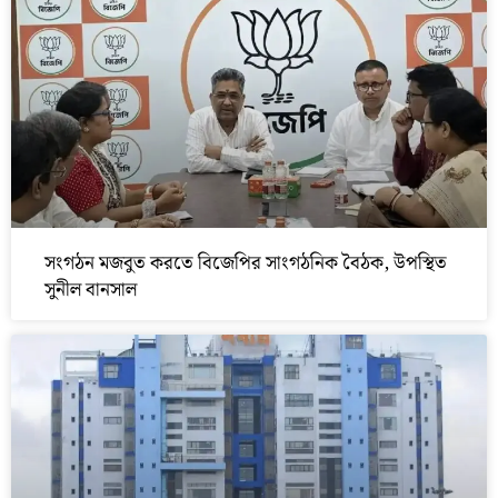
সংগঠন মজবুত করতে বিজেপির সাংগঠনিক বৈঠক, উপস্থিত
সুনীল বানসাল