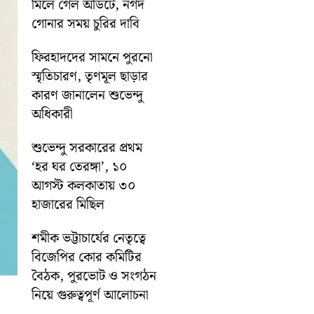
মিলে গেল অডিটে, নগদ
গোনার সময় চুরির দাবি
ফিরহাদদের সামনে পুরনো
স্মৃতিচারণ, তৃণমূল ছাড়ার
কারণ জানালেন শুভেন্দু
অধিকারী
শুভেন্দু সরকারের প্রথম
‘হর ঘর তেরঙ্গা’, ১০
আগস্ট কলকাতায় ৩০
হাজারের মিছিল
শমীক ভট্টাচার্যের নেতৃত্বে
বিজেপির কোর কমিটির
বৈঠক, পুরভোট ও সংগঠন
নিয়ে গুরুত্বপূর্ণ আলোচনা