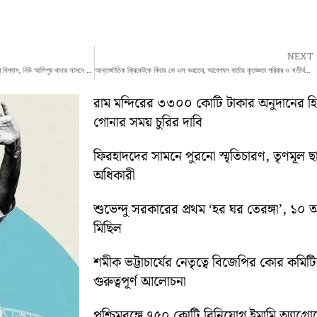
NEXT
তোলাবাজি ও খুনের চেষ্টার অভিযোগে গ্রেফতার স্বরূপ বিশ্বাস, নিউ আলিপুর থানার সামনে বিক্ষোভ
আন্তর্জাতিক ক্রিকেটকে বিদায় কে এস ভরতের, আবেগঘন বার্তায় কৃতজ্ঞতা পরিবার ও সতীর্থদের প্রতি
রাম মন্দিরের ৩৩০০ কোটি টাকার অনুদানের 
গোনার সময় চুরির দাবি
ফিরহাদদের সামনে পুরনো স্মৃতিচারণ, তৃণমূল ছ
অধিকারী
শুভেন্দু সরকারের প্রথম ‘হর ঘর তেরঙ্গা’, 
মিছিল
শমীক ভট্টাচার্যের নেতৃত্বে বিজেপির কোর কম
গুরুত্বপূর্ণ আলোচনা
পশ্চিমবঙ্গে ৭৫০ কোটি বিনিয়োগ ইমামি অ্যাগ্র