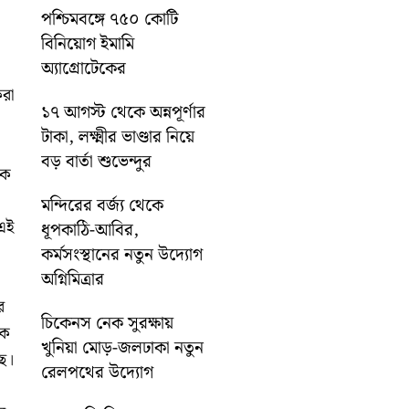
পশ্চিমবঙ্গে ৭৫০ কোটি
বিনিয়োগ ইমামি
অ্যাগ্রোটেকের
করা
১৭ আগস্ট থেকে অন্নপূর্ণার
টাকা, লক্ষ্মীর ভাণ্ডার নিয়ে
বড় বার্তা শুভেন্দুর
কে
মন্দিরের বর্জ্য থেকে
 এই
ধূপকাঠি-আবির,
কর্মসংস্থানের নতুন উদ্যোগ
অগ্নিমিত্রার
র
চিকেনস নেক সুরক্ষায়
িক
খুনিয়া মোড়-জলঢাকা নতুন
ছে।
রেলপথের উদ্যোগ