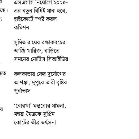
ে
এসএসসি নিয়োগে ২০২৫-
েছে।
এর নতুন বিধিই মানা হবে,
হাইকোর্টে স্পষ্ট করল
য
কমিশন
সুমিত রায়ের রক্ষাকবচের
আর্জি খারিজ, বাড়িতে
সমনের নোটিস সিআইডির
ে
রুত
কলকাতায় ফের দুর্যোগের
আশঙ্কা, দুপুরে ভারী বৃষ্টির
পূর্বাভাস
‘বোরখা’ মন্তব্যের মামলা,
ষয়
মহুয়া মৈত্রকে সুপ্রিম
কোর্টের তীব্র ভর্ৎসনা