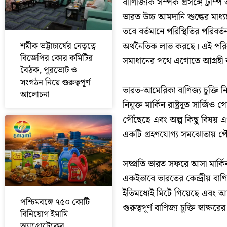
বাণিজ্যিক সম্পর্ক প্রসঙ্গে ট্র
ভারত উচ্চ আমদানি শুল্কের মাধ্
তবে বর্তমানে পরিস্থিতির পরিবর
অর্থনৈতিক লাভ করছে। এই পরিবর্ত
শমীক ভট্টাচার্যের নেতৃত্বে
বিজেপির কোর কমিটির
সমাধানের পথে এগোতে আগ্রহী 
বৈঠক, পুরভোট ও
সংগঠন নিয়ে গুরুত্বপূর্ণ
ভারত-আমেরিকা বাণিজ্য চুক্তি 
আলোচনা
নিযুক্ত মার্কিন রাষ্ট্রদূত সার্জ
পৌঁছেছে এবং অল্প কিছু বিষয় এখন
একটি গ্রহণযোগ্য সমঝোতায় পৌঁছ
সম্প্রতি ভারত সফরে আসা মার্কি
একইভাবে ভারতের কেন্দ্রীয় বাণ
ইতিমধ্যেই মিটে গিয়েছে এবং 
পশ্চিমবঙ্গে ৭৫০ কোটি
গুরুত্বপূর্ণ বাণিজ্য চুক্তি স্বাক্
বিনিয়োগ ইমামি
অ্যাগ্রোটেকের