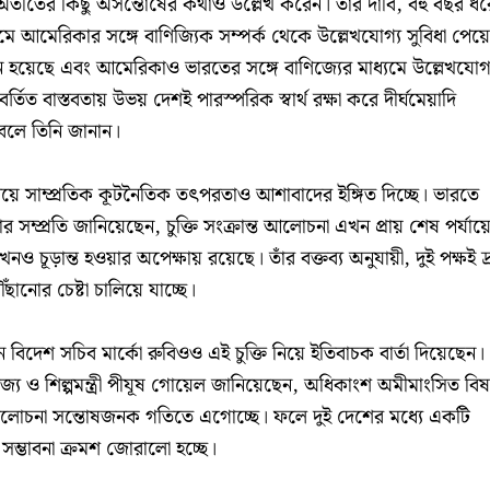
াম্প অতীতের কিছু অসন্তোষের কথাও উল্লেখ করেন। তাঁর দাবি, বহু বছর ধর
যমে আমেরিকার সঙ্গে বাণিজ্যিক সম্পর্ক থেকে উল্লেখযোগ্য সুবিধা পেয়
্তন হয়েছে এবং আমেরিকাও ভারতের সঙ্গে বাণিজ্যের মাধ্যমে উল্লেখযোগ্
িত বাস্তবতায় উভয় দেশই পারস্পরিক স্বার্থ রক্ষা করে দীর্ঘমেয়াদি
বলে তিনি জানান।
নিয়ে সাম্প্রতিক কূটনৈতিক তৎপরতাও আশাবাদের ইঙ্গিত দিচ্ছে। ভারতে
িও গোর সম্প্রতি জানিয়েছেন, চুক্তি সংক্রান্ত আলোচনা এখন প্রায় শেষ পর্যায়
ও চূড়ান্ত হওয়ার অপেক্ষায় রয়েছে। তাঁর বক্তব্য অনুযায়ী, দুই পক্ষই দ্
ানোর চেষ্টা চালিয়ে যাচ্ছে।
ন বিদেশ সচিব মার্কো রুবিওও এই চুক্তি নিয়ে ইতিবাচক বার্তা দিয়েছেন।
িজ্য ও শিল্পমন্ত্রী পীযূষ গোয়েল জানিয়েছেন, অধিকাংশ অমীমাংসিত বি
আলোচনা সন্তোষজনক গতিতে এগোচ্ছে। ফলে দুই দেশের মধ্যে একটি
ষরের সম্ভাবনা ক্রমশ জোরালো হচ্ছে।