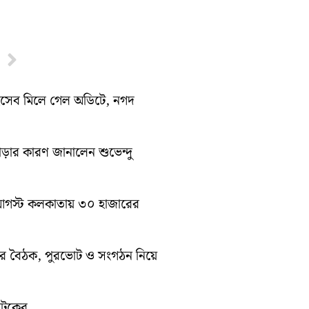
Next
হিসেব মিলে গেল অডিটে, নগদ
াড়ার কারণ জানালেন শুভেন্দু
১০ আগস্ট কলকাতায় ৩০ হাজারের
িটির বৈঠক, পুরভোট ও সংগঠন নিয়ে
োটেকের