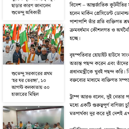
বিদেশ – আন্তর্জাতিক কূটনীতির ম
ছাড়ার কারণ জানালেন
শুভেন্দু অধিকারী
হলেন মার্কিন প্রেসিডেন্ট ডোনাল্ড
পাশাপাশি তাঁর প্রতি ব্যক্তিগত শ্
ক্রমবর্ধমান কৌশলগত ও অর্থনৈতিক
হচ্ছে।
বৃহস্পতিবার হোয়াইট হাউসে সাংবা
অত্যন্ত পছন্দ করেন এবং তাঁদের
প্রধানমন্ত্রীকে খুবই পছন্দ কর
শুভেন্দু সরকারের প্রথম
বক্তব্যের মাধ্যমে ব্যক্তিগত সম্প
‘হর ঘর তেরঙ্গা’, ১০
আগস্ট কলকাতায় ৩০
হাজারের মিছিল
ট্রাম্প আরও বলেন, দুই নেতার 
মধ্যে একটি গুরুত্বপূর্ণ বাণিজ্য চ
মতপার্থক্য দূর করে দুই দেশই 