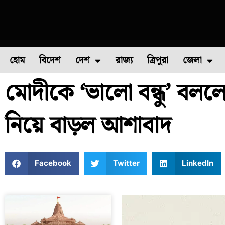
হোম
বিদেশ
দেশ
রাজ্য
ত্রিপুরা
জেলা
মোদীকে ‘ভালো বন্ধু’ বললেন
ফুল চাষ
ফল চাষ
মাছ চাষ
উত্তর ২৪ পরগন
পোল্ট্রি চ
নিয়ে বাড়ল আশাবাদ
Facebook
Twitter
LinkedIn