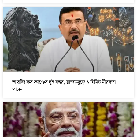
আরজি কর কাণ্ডের দুই বছর, রাজ্যজুড়ে ২ মিনিট নীরবতা
পালন