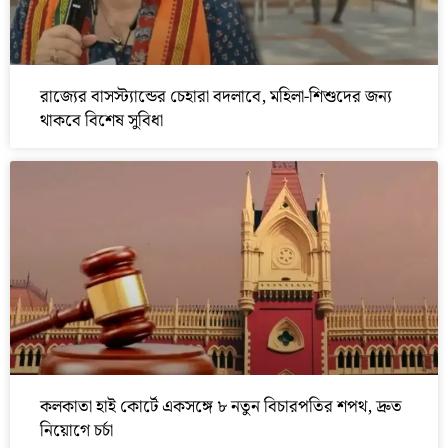
রাজ্যের বাসস্ট্যান্ডের চেহারা বদলাবে, মহিলা-শিশুদের জন্য
থাকবে বিশেষ সুবিধা
কলকাতা হাই কোর্টে একসঙ্গে ৮ নতুন বিচারপতির শপথ, দ্রুত
নিয়োগে চর্চা