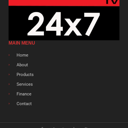
MAIN MENU
Home
About
Products
Services
Finance
Contact
F
T
G
L
S