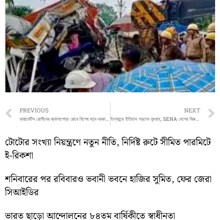
Prev
PREVIOUS
NEXT
ডায়াবেটিস রোগীদের জ্বালাপোড়া রোধে বিশেষ যত্ন দরকার, সহায়ক হতে পারে গরম জলের সেঁক
ইংল্যান্ডে ইতিহাস গড়লেন বুমরাহ, SENA দেশের বিরুদ্ধে প্রথম এশিয়ান হিসেবে ১৫০ উইকেট
টোটোর সংখ্যা নিয়ন্ত্রণে নতুন নীতি, নির্দিষ্ট রুটে সীমিত পারমিটে
ই-রিকশা
শনিবারের পর রবিবারও ভবানী ভবনে হাজির সুমিত, ফের জেরা
সিআইডির
ভারত ছাড়ো আন্দোলনের ৮৪তম বার্ষিকীতে স্বাধীনতা