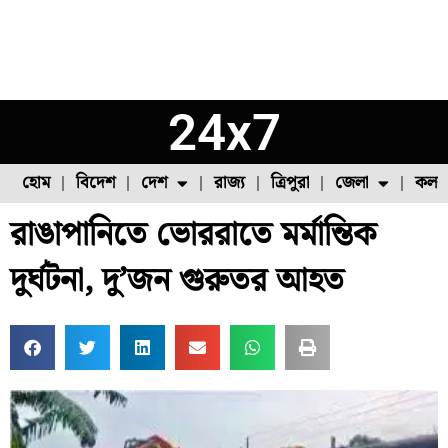
24x7
হোম
বিদেশ
দেশ
রাজ্য
ত্রিপুরা
জেলা
কলক
রাঙাপানিতে ভোররাতে মর্মান্তিক
ফুল চাষ
ফল চাষ
মাছ চাষ
উত্তর ২৪ পরগনা
পোল্ট্রি চাষ
দুর্ঘটনা, দু’জন গুরুতর আহত