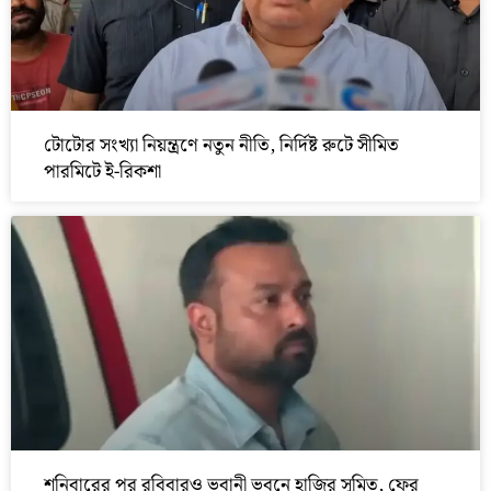
টোটোর সংখ্যা নিয়ন্ত্রণে নতুন নীতি, নির্দিষ্ট রুটে সীমিত
পারমিটে ই-রিকশা
শনিবারের পর রবিবারও ভবানী ভবনে হাজির সুমিত, ফের