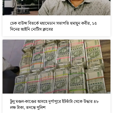
চেক বাউন্স বিতর্কে মহামেডান সভাপতি হুমায়ুন কবীর, ১৫
দিনের আইনি নোটিস ক্লাবের
টুলু মণ্ডল-কাণ্ডের আবহে দুর্গাপুরে ইটভাঁটা থেকে উদ্ধার ৪৮
লক্ষ টাকা, তদন্তে পুলিশ