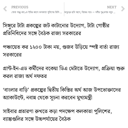
Prev
PREVIOUS
NEXT
সোনা পাপ্পু-কাণ্ডে ইডির জালে কলকাতা পুলিশের ডিসি শান্তনু সিনহা বিশ্বাস, সিএবি প্রতিনিধিত্বও বাতিল
শুভেন্দুর ছবি আগে, নিজের পরে — দলীয় শৃঙ্খলায় নতুন বার্তা শমীকের
সিঙ্গুরে টাটা প্রকল্পের জট কাটানোর উদ্যোগ, টাটা গোষ্ঠীর
প্রতিনিধিদের সঙ্গে বৈঠক রাজ্য সরকারের
পঞ্চায়েত কর ১২০০ টাকা নয়, গুজব উড়িয়ে স্পষ্ট বার্তা রাজ্য
সরকারের
গ্রান্ট-ইন-এড কর্মীদের বকেয়া ডিএ মেটাতে উদ্যোগ, প্রক্রিয়া শুরু
করল রাজ্য অর্থ দফতর
‘বাংলার বাড়ি’ প্রকল্পের দ্বিতীয় কিস্তির অর্থ আজ উপভোক্তাদের
অ্যাকাউন্টে, নবান্ন থেকে সূচনা করবেন মুখ্যমন্ত্রী
সাইবার প্রতারণা রুখতে কড়া পদক্ষেপ কলকাতা পুলিশের,
ব্যাঙ্কগুলির সঙ্গে উচ্চপর্যায়ের বৈঠক