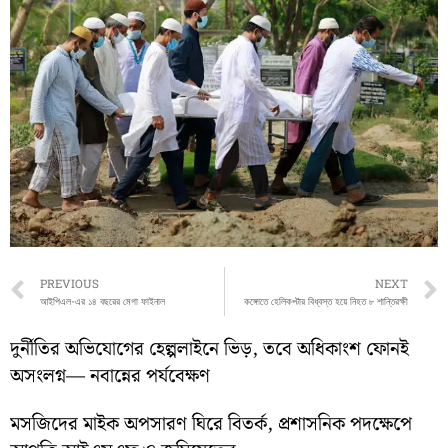
Prev
PREVIOUS
NEXT
আইপিএল-এর ১৪ বছরের মেগা ফাইনাল
কঙ্গোতে হেলিকপ্টার বিধ্বস্ত হয়ে নিহত ৮ শান্তিরক্ষী
দুর্নীতির অভিযোগের হেল্পলাইনে ভিড়, তবে অধিকাংশ ফোনই
অসংলগ্ন— নবান্নের পর্যবেক্ষণ
মসজিদের মাইক অপসারণ ঘিরে বিতর্ক, প্রশাসনিক পদক্ষেপে