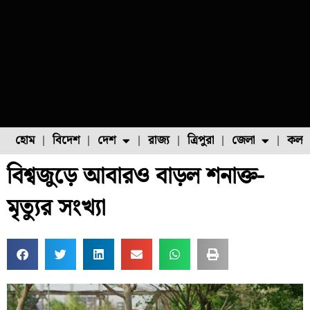
হোম
বিদেশ
দেশ
রাজ্য
ত্রিপুরা
জেলা
কলক
বিশ্বজুড়ে আবারও বাড়ল শনাক্ত-
ফুল চাষ
ফল চাষ
মাছ চাষ
উত্তর ২৪ পরগনা
পোল্ট্রি চাষ
মৃত্যুর সংখ্যা