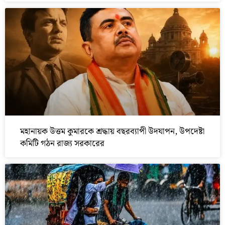
মহানায়ক উত্তম কুমারকে শ্রদ্ধায় বছরব্যাপী উদযাপন, উপদেষ্টা
কমিটি গঠন রাজ্য সরকারের