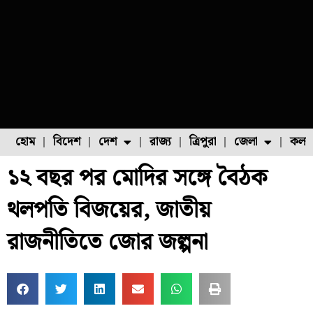
হোম
বিদেশ
দেশ
রাজ্য
ত্রিপুরা
জেলা
কলক
১২ বছর পর মোদির সঙ্গে বৈঠক
ফুল চাষ
ফল চাষ
মাছ চাষ
উত্তর ২৪ পরগনা
পোল্ট্রি চাষ
থলপতি বিজয়ের, জাতীয়
রাজনীতিতে জোর জল্পনা