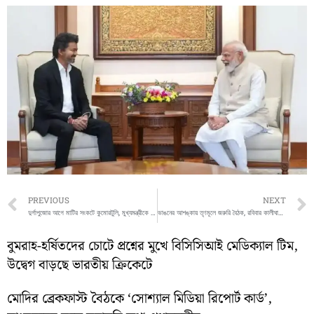
Prev
PREVIOUS
NEXT
দুর্গাপুজোর আগে মাটির সংকটে কুমোরটুলি, মুখ্যমন্ত্রীকে চিঠি শিল্পীদের
ভাঙনের আশঙ্কায় তৃণমূলে জরুরি বৈঠক, রবিবার কালীঘাটে ডাকলেন মমতা
বুমরাহ-হর্ষিতদের চোটে প্রশ্নের মুখে বিসিসিআই মেডিক্যাল টিম,
উদ্বেগ বাড়ছে ভারতীয় ক্রিকেটে
মোদির ব্রেকফাস্ট বৈঠকে ‘সোশ্যাল মিডিয়া রিপোর্ট কার্ড’,