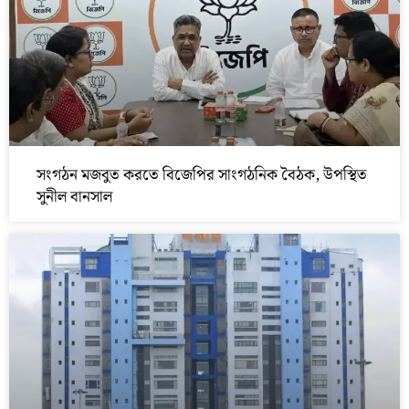
সংগঠন মজবুত করতে বিজেপির সাংগঠনিক বৈঠক, উপস্থিত
সুনীল বানসাল