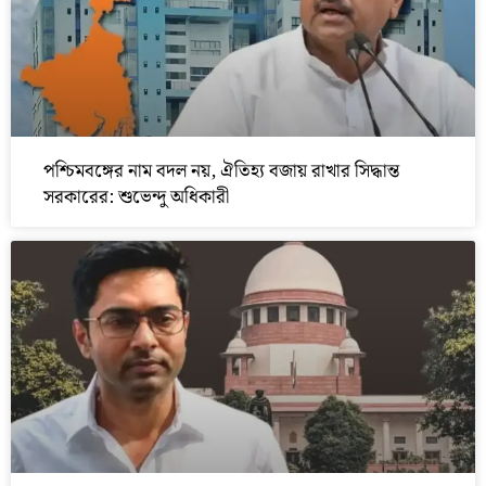
পশ্চিমবঙ্গের নাম বদল নয়, ঐতিহ্য বজায় রাখার সিদ্ধান্ত
সরকারের: শুভেন্দু অধিকারী