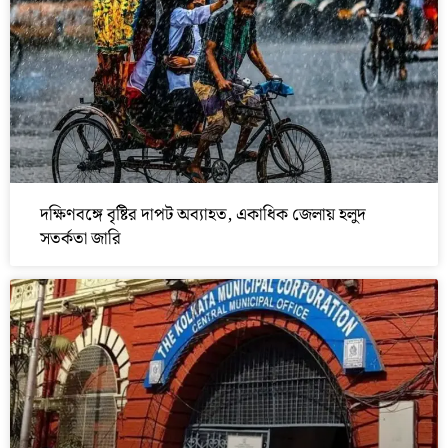
দক্ষিণবঙ্গে বৃষ্টির দাপট অব্যাহত, একাধিক জেলায় হলুদ
সতর্কতা জারি