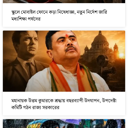
স্কুলে মোবাইল ফোনে কড়া নিষেধাজ্ঞা, নতুন নির্দেশ জারি
মধ্যশিক্ষা পর্ষদের
মহানায়ক উত্তম কুমারকে শ্রদ্ধায় বছরব্যাপী উদযাপন, উপদেষ্টা
কমিটি গঠন রাজ্য সরকারের