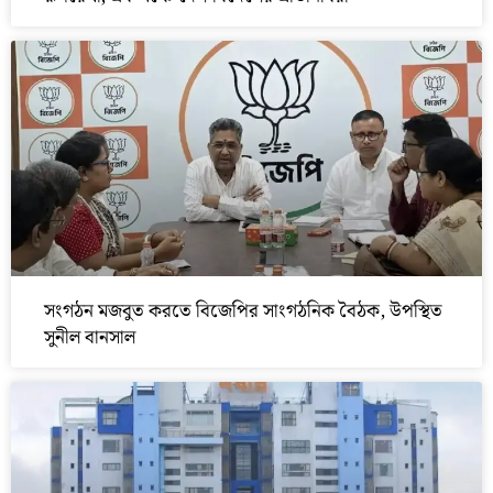
সংগঠন মজবুত করতে বিজেপির সাংগঠনিক বৈঠক, উপস্থিত
সুনীল বানসাল