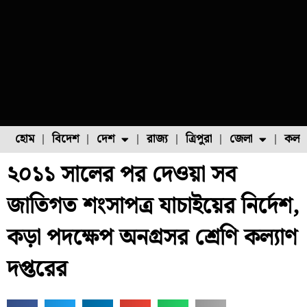
হোম
বিদেশ
দেশ
রাজ্য
ত্রিপুরা
জেলা
কলক
২০১১ সালের পর দেওয়া সব
ফুল চাষ
ফল চাষ
মাছ চাষ
উত্তর ২৪ পরগনা
পোল্ট্রি চাষ
জাতিগত শংসাপত্র যাচাইয়ের নির্দেশ,
কড়া পদক্ষেপ অনগ্রসর শ্রেণি কল্যাণ
দপ্তরের