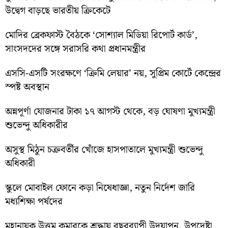
উদ্বেগ বাড়ছে ভারতীয় ক্রিকেটে
মোদির ব্রেকফাস্ট বৈঠকে ‘সোশ্যাল মিডিয়া রিপোর্ট কার্ড’,
সাংসদদের সঙ্গে সরাসরি কথা প্রধানমন্ত্রীর
এসসি-এসটি সংরক্ষণে ‘ক্রিমি লেয়ার’ নয়, সুপ্রিম কোর্টে কেন্দ্রের
স্পষ্ট অবস্থান
অন্নপূর্ণা যোজনার টাকা ১৭ আগস্ট থেকে, বড় ঘোষণা মুখ্যমন্ত্রী
শুভেন্দু অধিকারীর
অসুস্থ মিঠুন চক্রবর্তীর খোঁজে হাসপাতালে মুখ্যমন্ত্রী শুভেন্দু
অধিকারী
স্কুলে মোবাইল ফোনে কড়া নিষেধাজ্ঞা, নতুন নির্দেশ জারি
মধ্যশিক্ষা পর্ষদের
মহানায়ক উত্তম কুমারকে শ্রদ্ধায় বছরব্যাপী উদযাপন, উপদেষ্টা