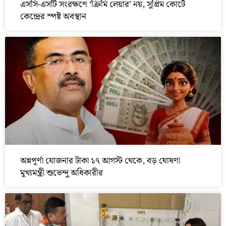
এসসি-এসটি সংরক্ষণে ‘ক্রিমি লেয়ার’ নয়, সুপ্রিম কোর্টে
কেন্দ্রের স্পষ্ট অবস্থান
অন্নপূর্ণা যোজনার টাকা ১৭ আগস্ট থেকে, বড় ঘোষণা
মুখ্যমন্ত্রী শুভেন্দু অধিকারীর