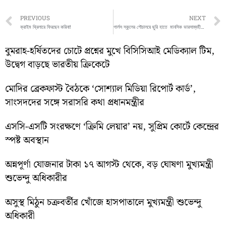
Prev
PREVIOUS
NEXT
ক্রাইম থ্রিলারে ফিরছেন করিনা!
গার্লস স্কুলের শৌচালয়ে ছুরি হাতে মানসিক ভারসাম্যহীন যুবক!
বুমরাহ-হর্ষিতদের চোটে প্রশ্নের মুখে বিসিসিআই মেডিক্যাল টিম,
উদ্বেগ বাড়ছে ভারতীয় ক্রিকেটে
মোদির ব্রেকফাস্ট বৈঠকে ‘সোশ্যাল মিডিয়া রিপোর্ট কার্ড’,
সাংসদদের সঙ্গে সরাসরি কথা প্রধানমন্ত্রীর
এসসি-এসটি সংরক্ষণে ‘ক্রিমি লেয়ার’ নয়, সুপ্রিম কোর্টে কেন্দ্রের
স্পষ্ট অবস্থান
অন্নপূর্ণা যোজনার টাকা ১৭ আগস্ট থেকে, বড় ঘোষণা মুখ্যমন্ত্রী
শুভেন্দু অধিকারীর
অসুস্থ মিঠুন চক্রবর্তীর খোঁজে হাসপাতালে মুখ্যমন্ত্রী শুভেন্দু
অধিকারী