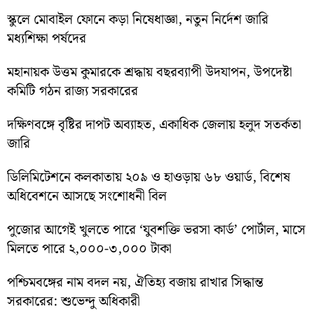
স্কুলে মোবাইল ফোনে কড়া নিষেধাজ্ঞা, নতুন নির্দেশ জারি
মধ্যশিক্ষা পর্ষদের
মহানায়ক উত্তম কুমারকে শ্রদ্ধায় বছরব্যাপী উদযাপন, উপদেষ্টা
কমিটি গঠন রাজ্য সরকারের
দক্ষিণবঙ্গে বৃষ্টির দাপট অব্যাহত, একাধিক জেলায় হলুদ সতর্কতা
জারি
ডিলিমিটেশনে কলকাতায় ২০৯ ও হাওড়ায় ৬৮ ওয়ার্ড, বিশেষ
অধিবেশনে আসছে সংশোধনী বিল
পুজোর আগেই খুলতে পারে ‘যুবশক্তি ভরসা কার্ড’ পোর্টাল, মাসে
মিলতে পারে ২,০০০-৩,০০০ টাকা
পশ্চিমবঙ্গের নাম বদল নয়, ঐতিহ্য বজায় রাখার সিদ্ধান্ত
সরকারের: শুভেন্দু অধিকারী