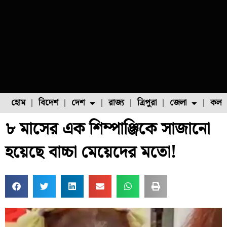
হোম
বিদেশ
দেশ
রাজ্য
ত্রিপুরা
জেলা
কলক
৮ মাসের এক শিম্পাঞ্জিকে সাজানো
ফুল চাষ
ফল চাষ
মাছ চাষ
উত্তর ২৪ পরগনা
পোল্ট্রি চাষ
হয়েছে বাচ্চা মেয়েদের মতো!