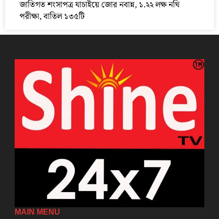
জাতিগত শংসাপত্র যাচাইয়ে জোর নবান্ন, ১.২২ লক্ষ নথি
পরীক্ষা, বাতিল ১৩৫টি
MAIN MENU