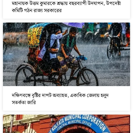
মহানায়ক উত্তম কুমারকে শ্রদ্ধায় বছরব্যাপী উদযাপন, উপদেষ্টা
কমিটি গঠন রাজ্য সরকারের
দক্ষিণবঙ্গে বৃষ্টির দাপট অব্যাহত, একাধিক জেলায় হলুদ
সতর্কতা জারি