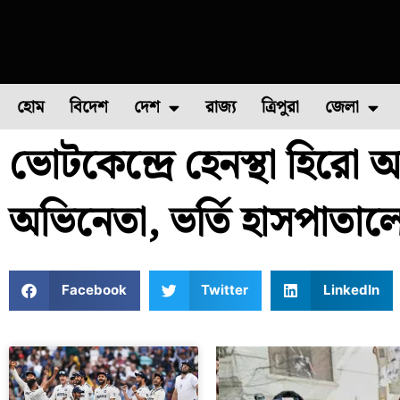
হোম
বিদেশ
দেশ
রাজ্য
ত্রিপুরা
জেলা
ভোটকেন্দ্রে হেনস্থা হির
ফুল চাষ
ফল চাষ
মাছ চাষ
উত্তর ২৪ পরগন
পোল্ট্রি চ
অভিনেতা, ভর্তি হাসপাতাল
Facebook
Twitter
LinkedIn