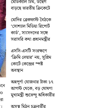
মেডিক্যাল টিম, উদ্বেগ
বাড়ছে ভারতীয় ক্রিকেটে
মোদির ব্রেকফাস্ট বৈঠকে
‘সোশ্যাল মিডিয়া রিপোর্ট
কার্ড’, সাংসদদের সঙ্গে
সরাসরি কথা প্রধানমন্ত্রীর
এসসি-এসটি সংরক্ষণে
‘ক্রিমি লেয়ার’ নয়, সুপ্রিম
কোর্টে কেন্দ্রের স্পষ্ট
অবস্থান
অন্নপূর্ণা যোজনার টাকা ১৭
চনে
আগস্ট থেকে, বড় ঘোষণা
ro
মুখ্যমন্ত্রী শুভেন্দু অধিকারীর
রো
অসুস্থ মিঠুন চক্রবর্তীর
ি।