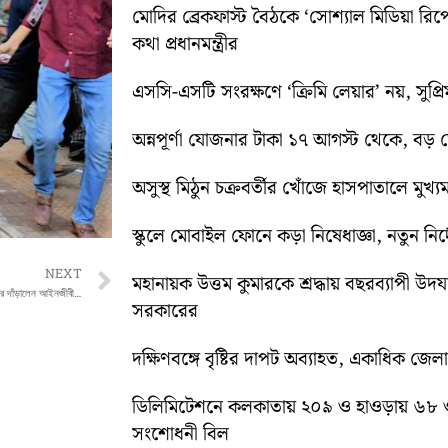
মোদির ব্রেকফাস্ট বৈঠকে ‘সোশ্যাল মিডিয়া রিপো
কথা প্রধানমন্ত্রীর
এসসি-এসটি সংরক্ষণে ‘ক্রিমি লেয়ার’ নয়, সুপ্রিম 
অন্নপূর্ণা যোজনার টাকা ১৭ আগস্ট থেকে, বড় ঘোষ
অসুস্থ মিঠুন চক্রবর্তীর খোঁজে হাসপাতালে মুখ্যমন্
স্কুলে মোবাইল ফোনে কড়া নিষেধাজ্ঞা, নতুন নির্দ
Next
NEXT
মহানায়ক উত্তম কুমারকে শ্রদ্ধায় বছরব্যাপী উদ
হঠাৎ কেষ্ট কন্যা সুকন্যা মন্ডলের মামলা থেকে সরে দাঁড়ালেন আইনজীবী, কিন্তু কেন ?
সরকারের
দক্ষিণবঙ্গে বৃষ্টির দাপট অব্যাহত, একাধিক জেল
ডিলিমিটেশনে কলকাতায় ২০৯ ও হাওড়ায় ৬৮ 
সংশোধনী বিল