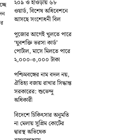
২০৯ ও হাওড়ায় ৬৮
্ছে
ওয়ার্ড, বিশেষ অধিবেশনে
দন
আসছে সংশোধনী বিল
ার
পুজোর আগেই খুলতে পারে
‘যুবশক্তি ভরসা কার্ড’
পোর্টাল, মাসে মিলতে পারে
২,০০০-৩,০০০ টাকা
পশ্চিমবঙ্গের নাম বদল নয়,
ঐতিহ্য বজায় রাখার সিদ্ধান্ত
সরকারের: শুভেন্দু
অধিকারী
বিদেশে চিকিৎসার অনুমতি
না মেলায় সুপ্রিম কোর্টের
দ্বারস্থ অভিষেক