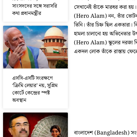
সাংসদদের সঙ্গে সরাসরি
সেখানেই তাঁকে মারধর করা হয়
কথা প্রধানমন্ত্রীর
(Hero Alam) নন, তাঁর ভোটকর্মী
তিনি। তাঁর চিহ্ন ছিল একতারা। ব
হামলা চালানো হয় অভিনেতার উপর।
(Hero Alam) স্কুলের দরজা দি
একদল লোক তাঁকে রাস্তায় ফেল
এসসি-এসটি সংরক্ষণে
‘ক্রিমি লেয়ার’ নয়, সুপ্রিম
কোর্টে কেন্দ্রের স্পষ্ট
অবস্থান
বাংলাদেশ (Bangladesh) সংবাদম