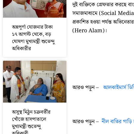
দুই ব্যক্তিকে গ্রেফতার করছে ব
সমাজমাধ্যমে (Social Media)।
প্রকাশিত হওয়া পর্যন্ত অভিনেতা
অন্নপূর্ণা যোজনার টাকা
(Hero Alam)।
১৭ আগস্ট থেকে, বড়
ঘোষণা মুখ্যমন্ত্রী শুভেন্দু
অধিকারীর
আরও পড়ুন –
আলঝাইমার্স ডিজি
অসুস্থ মিঠুন চক্রবর্তীর
খোঁজে হাসপাতালে
আরও পড়ুন –
নীল বাতির গাড়ি
মুখ্যমন্ত্রী শুভেন্দু
অধিকারী