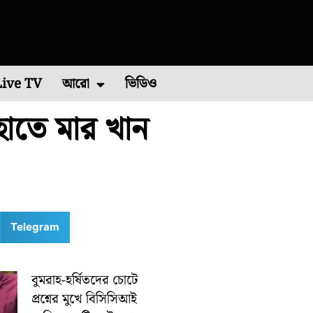
Live TV
আরো
ভিডিও
হাতে মার খান
চিম মেদিনীপুর
এশিয়া কাপ ২০২২
পশ্চিম বর্ধমান
রাশিফল
বিশ্ব ব্যাডমিন্টন চ্যাম্পিয়নশিপ ২০২২
কারেন্ট অ্যাফেয়ার
পূর্ব মেদিনীপুর
মালদা
ভাইরাল ভিডিও
শিলিগুড়ি
রবিবারে
Telegram
বুমরাহ-হর্ষিতদের চোটে
প্রশ্নের মুখে বিসিসিআই