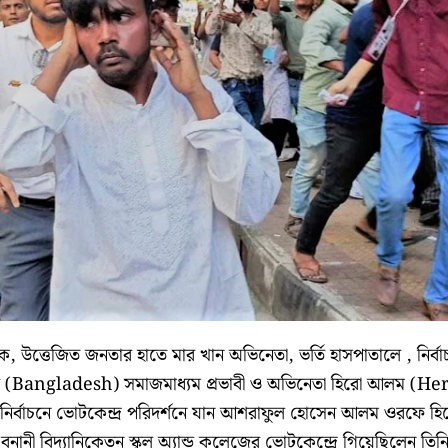
ে, উত্তেজিত জনতার হাতে মার খান অভিনেতা, ভর্তি হাসপাতালে , নির্বা
াদেশের (Bangladesh) সমাজমাধ্যম প্রভাবী ও অভিনেতা হিরো আলম (He
র্বাচনে ভোটকেন্দ্র পরিদর্শনে যান আশরাফুল হোসেন আলম ওরফে হি
ী বিদ্যানিকেতন স্কুল অ্যান্ড কলেজের ভোটকেন্দ্রে গিয়েছিলেন তিন