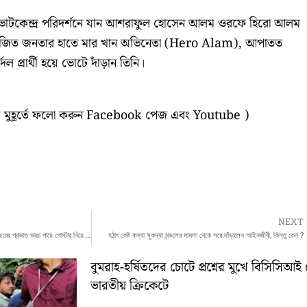
 ভোটকেন্দ্র পরিদর্শনে যান আশরাফুল হোসেন আলম ওরফে হিরো আলম
েজিত জনতার হাতে মার খান অভিনেতা (Hero Alam), আপাতত
দল প্রার্থী হয়ে ভোটে দাঁড়ান তিনি।
যেক মুহূর্তে ফলো করুন Facebook পেজ এবং Youtube )
NEXT
‘পঞ্চায়েত ভোটে গণতন্ত্রকে হত্যা করা হয়েছে’, ৭২ বছরের প্রভাত ভাঙা পায়ে পোস্টার নিয়ে সাইকেle চেপে ঘুরছে গ্রামে গ্রামে….
হঠাৎ কেষ্ট কন্যা সুকন্যা মন্ডলের মামলা থেকে সরে দাঁড়ালেন আইনজীবী, কিন্তু কেন ?
বুমরাহ-হর্ষিতদের চোটে প্রশ্নের মুখে বিসিসিআই 
ভারতীয় ক্রিকেটে