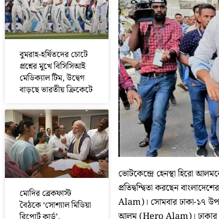
বুমরাহ-হর্ষিতদের চোটে
প্রশ্নের মুখে বিসিসিআই
মেডিক্যাল টিম, উদ্বেগ
বাড়ছে ভারতীয় ক্রিকেটে
ভোটকেন্দ্রে হেনস্থা হিরো আলমক
প্রতিদ্বন্দ্বিতা করছেন বাংল
মোদির ব্রেকফাস্ট
Alam)। সোমবার ঢাকা-১৭ উপনি
বৈঠকে ‘সোশ্যাল মিডিয়া
আলম (Hero Alam)। ঢাকার বনান
রিপোর্ট কার্ড’,