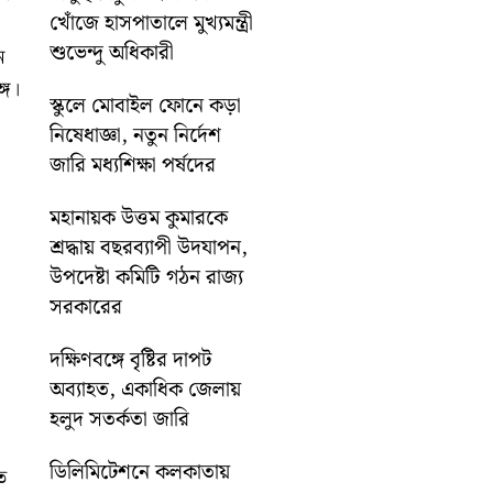
খোঁজে হাসপাতালে মুখ্যমন্ত্রী
শুভেন্দু অধিকারী
ন
গে।
স্কুলে মোবাইল ফোনে কড়া
নিষেধাজ্ঞা, নতুন নির্দেশ
জারি মধ্যশিক্ষা পর্ষদের
মহানায়ক উত্তম কুমারকে
শ্রদ্ধায় বছরব্যাপী উদযাপন,
উপদেষ্টা কমিটি গঠন রাজ্য
সরকারের
দক্ষিণবঙ্গে বৃষ্টির দাপট
অব্যাহত, একাধিক জেলায়
হলুদ সতর্কতা জারি
ডিলিমিটেশনে কলকাতায়
ত