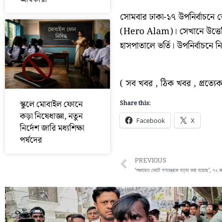
সোমবার ঢাকা-১৭ উপনির্বাচনে
(Hero Alam)। সেখানে উত্ত
হাসপাতালে ভর্তি। উপনির্বাচনে নির্
( সব খবর , ঠিক খবর , প্রত্
স্কুলে মোবাইল ফোনে
Share this:
কড়া নিষেধাজ্ঞা, নতুন
Facebook
X
নির্দেশ জারি মধ্যশিক্ষা
পর্ষদের
Prev
PREVIOUS