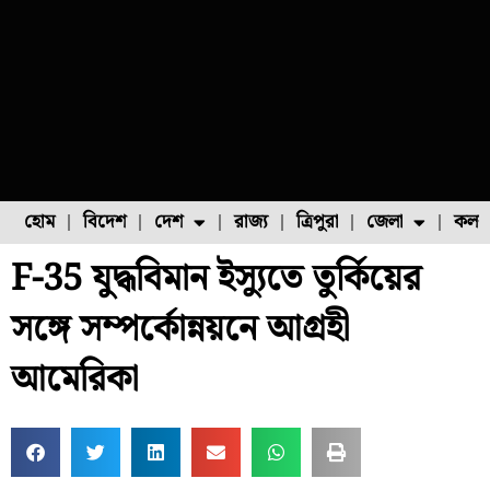
হোম
বিদেশ
দেশ
রাজ্য
ত্রিপুরা
জেলা
কলক
F-35 যুদ্ধবিমান ইস্যুতে তুর্কিয়ের
ফুল চাষ
ফল চাষ
মাছ চাষ
উত্তর ২৪ পরগনা
পোল্ট্রি চাষ
সঙ্গে সম্পর্কোন্নয়নে আগ্রহী
আমেরিকা