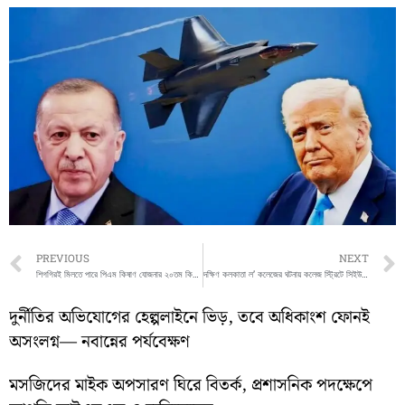
Prev
PREVIOUS
NEXT
শিগগিরই মিলতে পারে পিএম কিষাণ যোজনার ২০তম কিস্তি, অপেক্ষায় কৃষকরা
দক্ষিণ কলকাতা ল’ কলেজের ঘটনায় কলেজ স্ট্রিটে সিইউইএ-র প্রতিবাদ মিছিল
দুর্নীতির অভিযোগের হেল্পলাইনে ভিড়, তবে অধিকাংশ ফোনই
অসংলগ্ন— নবান্নের পর্যবেক্ষণ
মসজিদের মাইক অপসারণ ঘিরে বিতর্ক, প্রশাসনিক পদক্ষেপে