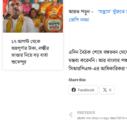
আরও পড়ুন –
‘সন্ত্রাস’ খুঁজ
জেপি নড্ডা
১৭ আগস্ট থেকে
অন্নপূর্ণার টাকা, লক্ষ্মীর
এদিন বৈঠক শেষে বঙ্গভবন থেক
ভাণ্ডার নিয়ে বড় বার্তা
মন্তব্য করেননি। আর বাংলার পঞ
শুভেন্দুর
সিআরপিএফ-এর আধিকারিকরা পঞ্চায
Share this:
Facebook
X
Prev
PREVIOUS
রাষ্ট্রপতি শাসন চাইছেন না শুভেন্দু পরিবর্তে তিনি কি