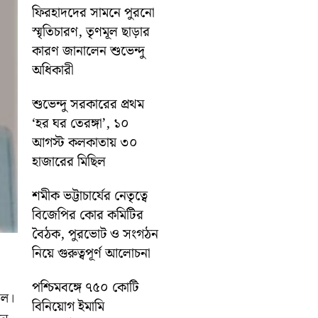
ফিরহাদদের সামনে পুরনো
স্মৃতিচারণ, তৃণমূল ছাড়ার
কারণ জানালেন শুভেন্দু
অধিকারী
শুভেন্দু সরকারের প্রথম
‘হর ঘর তেরঙ্গা’, ১০
আগস্ট কলকাতায় ৩০
হাজারের মিছিল
শমীক ভট্টাচার্যের নেতৃত্বে
বিজেপির কোর কমিটির
বৈঠক, পুরভোট ও সংগঠন
নিয়ে গুরুত্বপূর্ণ আলোচনা
পশ্চিমবঙ্গে ৭৫০ কোটি
াল।
বিনিয়োগ ইমামি