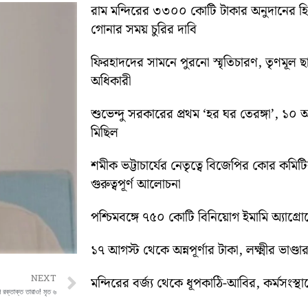
রাম মন্দিরের ৩৩০০ কোটি টাকার অনুদানের 
গোনার সময় চুরির দাবি
ফিরহাদদের সামনে পুরনো স্মৃতিচারণ, তৃণমূল ছ
অধিকারী
শুভেন্দু সরকারের প্রথম ‘হর ঘর তেরঙ্গা’, 
মিছিল
শমীক ভট্টাচার্যের নেতৃত্বে বিজেপির কোর কম
গুরুত্বপূর্ণ আলোচনা
পশ্চিমবঙ্গে ৭৫০ কোটি বিনিয়োগ ইমামি অ্যাগ্র
১৭ আগস্ট থেকে অন্নপূর্ণার টাকা, লক্ষ্মীর ভাণ্ডার
Next
NEXT
মন্দিরের বর্জ্য থেকে ধূপকাঠি-আবির, কর্মসংস্থা
পে রক্তাক্ত তারাও! মৃত ৬