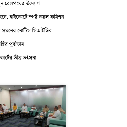
নতুন রেলপথের উদ্যোগ
ে, হাইকোর্টে স্পষ্ট করল কমিশন
়িতে সমনের নোটিস সিআইডির
টির পূর্বাভাস
োর্টের তীব্র ভর্ৎসনা