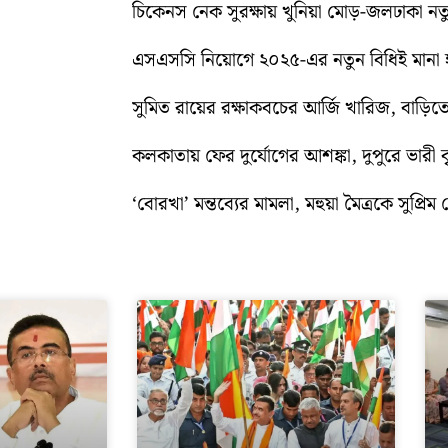
চিকেনস নেক সুরক্ষায় খুনিয়া মোড়-জলঢাকা 
এসএসসি নিয়োগে ২০২৫-এর নতুন বিধিই মানা হব
সুমিত রায়ের রক্ষাকবচের আর্জি খারিজ, বাড
কলকাতায় ফের দুর্যোগের আশঙ্কা, দুপুরে ভারী বৃষ্
‘বোরখা’ মন্তব্যের মামলা, মহুয়া মৈত্রকে সুপ্রিম ক