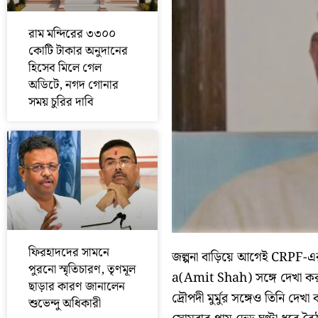
রাম মন্দিরের ৩৩০০
কোটি টাকার অনুদানের
হিসেব মিলে গেল
অডিটে, নগদ গোনার
সময় চুরির দাবি
ফিরহাদদের সামনে
জল্পনা বাড়িয়ে আগেই CRPF-এর ডিজ
পুরনো স্মৃতিচারণ, তৃণমূল
a(Amit Shah) সঙ্গে দেখা কর
ছাড়ার কারণ জানালেন
দ্রৌপদী মুর্মুর সঙ্গেও তিনি দে
শুভেন্দু অধিকারী