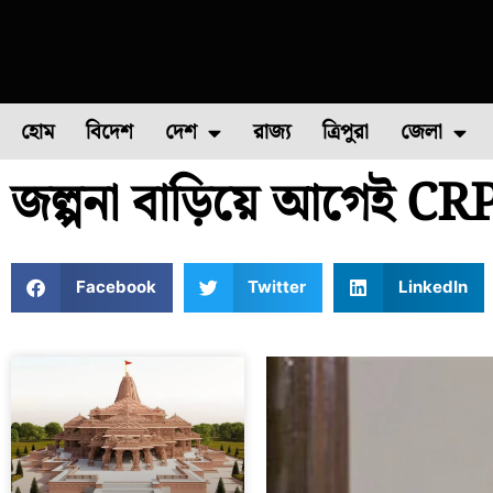
হোম
বিদেশ
দেশ
রাজ্য
ত্রিপুরা
জেলা
জল্পনা বাড়িয়ে আগেই CR
ফুল চাষ
ফল চাষ
মাছ চাষ
উত্তর ২৪ পরগন
পোল্ট্রি চ
Facebook
Twitter
LinkedIn