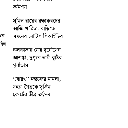
কমিশন
সুমিত রায়ের রক্ষাকবচের
আর্জি খারিজ, বাড়িতে
থের
সমনের নোটিস সিআইডির
ছিল
কলকাতায় ফের দুর্যোগের
আশঙ্কা, দুপুরে ভারী বৃষ্টির
পূর্বাভাস
‘বোরখা’ মন্তব্যের মামলা,
মহুয়া মৈত্রকে সুপ্রিম
কোর্টের তীব্র ভর্ৎসনা