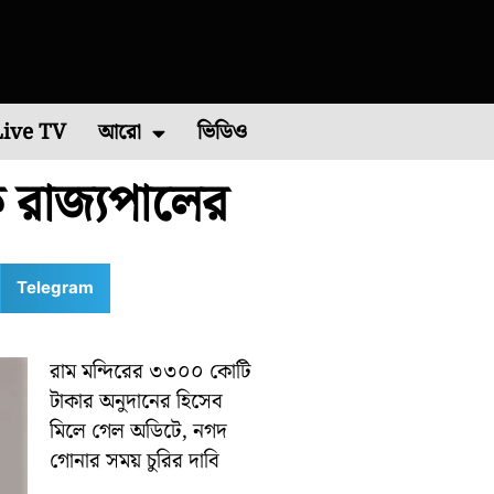
Live TV
আরো
ভিডিও
 রাজ্যপালের
চিম মেদিনীপুর
এশিয়া কাপ ২০২২
পশ্চিম বর্ধমান
রাশিফল
বিশ্ব ব্যাডমিন্টন চ্যাম্পিয়নশিপ ২০২২
কারেন্ট অ্যাফেয়ার
পূর্ব মেদিনীপুর
মালদা
ভাইরাল ভিডিও
শিলিগুড়ি
রবিবারে
Telegram
রাম মন্দিরের ৩৩০০ কোটি
টাকার অনুদানের হিসেব
মিলে গেল অডিটে, নগদ
গোনার সময় চুরির দাবি