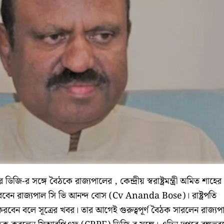
ি-র সঙ্গে বৈঠকে রাজ্যপালের , কেন্দ্রীয় স্বরাষ্ট্রমন্ত্রী অমিত শাহের
বেন রাজ্যপাল সি ভি আনন্দ বোস (Cv Ananda Bose)। রাষ্ট্রপতি
খা করবেন বলে সূত্রের খবর। তার আগেই গুরুত্বপূর্ণ বৈঠক সারলেন রাজ্যপ