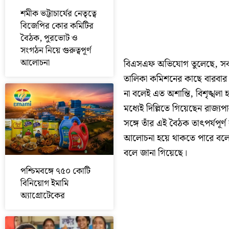
শমীক ভট্টাচার্যের নেতৃত্বে
বিজেপির কোর কমিটির
বৈঠক, পুরভোট ও
সংগঠন নিয়ে গুরুত্বপূর্ণ
আলোচনা
বিএসএফ অভিযোগ তুলেছে, সব জায়
তালিকা কমিশনের কাছে বারবার
না বলেই এত অশান্তি, বিশৃঙ্খ
মধ্যেই দিল্লিতে গিয়েছেন রা
সঙ্গে তাঁর এই বৈঠক তাৎপর্যপূর্
আলোচনা হয়ে থাকতে পারে বলে জল্
বলে জানা গিয়েছে।
পশ্চিমবঙ্গে ৭৫০ কোটি
বিনিয়োগ ইমামি
অ্যাগ্রোটেকের