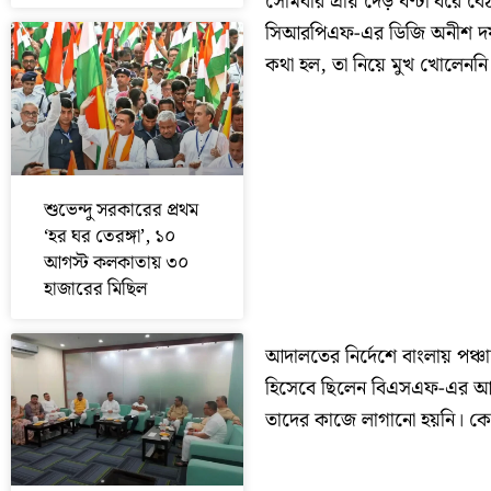
সোমবার প্রায় দেড় ঘণ্টা ধরে
সিআরপিএফ-এর ডিজি অনীশ দয়া
কথা হল, তা নিয়ে মুখ খোলেনন
শুভেন্দু সরকারের প্রথম
‘হর ঘর তেরঙ্গা’, ১০
আগস্ট কলকাতায় ৩০
হাজারের মিছিল
আদালতের নির্দেশে বাংলায় পঞ্চ
হিসেবে ছিলেন বিএসএফ-এর আইজ
তাদের কাজে লাগানো হয়নি। কেন্