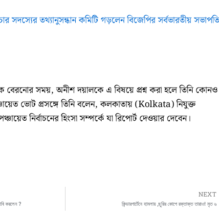
তে চার সদস্যের তথ্যানুসন্ধান কমিটি গড়লেন বিজেপির সর্বভারতীয় সভাপত
ে বেরনোর সময়, অনীশ দয়ালকে এ বিষয়ে প্রশ্ন করা হলে তিনি কোনও
্চায়েত ভোট প্রসঙ্গে তিনি বলেন, কলকাতায় (Kolkata) নিযুক্ত
়েত নির্বাচনের হিংসা সম্পর্কে যা রিপোর্ট দেওয়ার দেবেন।
NEXT
 দাবি করলেন ?
কিন্ডারগার্টেনে হামলায় ,ছুরির কোপে রক্তাক্ত তারাও! মৃত ৬