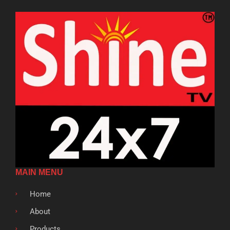
MAIN MENU
Home
About
Products