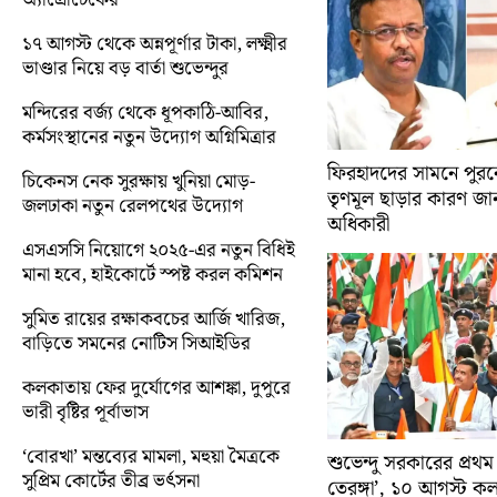
১৭ আগস্ট থেকে অন্নপূর্ণার টাকা, লক্ষ্মীর
ভাণ্ডার নিয়ে বড় বার্তা শুভেন্দুর
মন্দিরের বর্জ্য থেকে ধূপকাঠি-আবির,
কর্মসংস্থানের নতুন উদ্যোগ অগ্নিমিত্রার
ফিরহাদদের সামনে পুরনো
চিকেনস নেক সুরক্ষায় খুনিয়া মোড়-
তৃণমূল ছাড়ার কারণ জান
জলঢাকা নতুন রেলপথের উদ্যোগ
অধিকারী
এসএসসি নিয়োগে ২০২৫-এর নতুন বিধিই
মানা হবে, হাইকোর্টে স্পষ্ট করল কমিশন
সুমিত রায়ের রক্ষাকবচের আর্জি খারিজ,
বাড়িতে সমনের নোটিস সিআইডির
কলকাতায় ফের দুর্যোগের আশঙ্কা, দুপুরে
ভারী বৃষ্টির পূর্বাভাস
‘বোরখা’ মন্তব্যের মামলা, মহুয়া মৈত্রকে
শুভেন্দু সরকারের প্রথম
সুপ্রিম কোর্টের তীব্র ভর্ৎসনা
তেরঙ্গা’, ১০ আগস্ট 