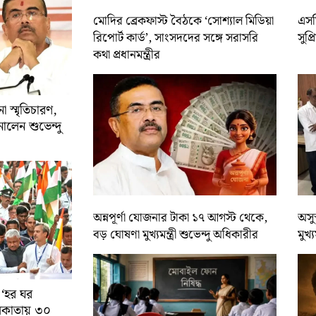
মোদির ব্রেকফাস্ট বৈঠকে ‘সোশ্যাল মিডিয়া
এসসি
রিপোর্ট কার্ড’, সাংসদদের সঙ্গে সরাসরি
সুপ্
কথা প্রধানমন্ত্রীর
 স্মৃতিচারণ,
ালেন শুভেন্দু
অন্নপূর্ণা যোজনার টাকা ১৭ আগস্ট থেকে,
অসুস
বড় ঘোষণা মুখ্যমন্ত্রী শুভেন্দু অধিকারীর
মুখ্
 ‘হর ঘর
কলকাতায় ৩০