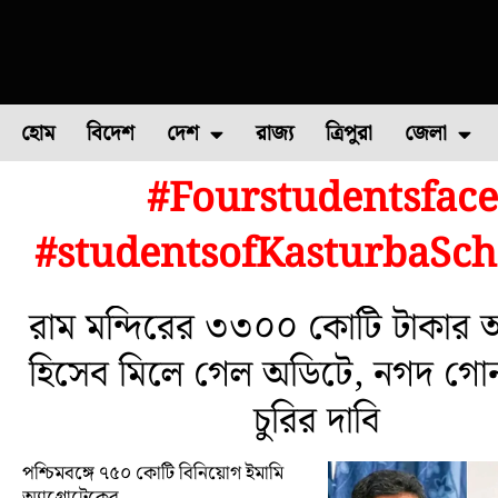
হোম
বিদেশ
দেশ
রাজ্য
ত্রিপুরা
জেলা
#Fourstudentsfac
ফুল চাষ
ফল চাষ
মাছ চাষ
উত্তর ২৪ পরগন
পোল্ট্রি চ
#studentsofKasturbaSch
রাম মন্দিরের ৩৩০০ কোটি টাকার অ
হিসেব মিলে গেল অডিটে, নগদ গো
চুরির দাবি
পশ্চিমবঙ্গে ৭৫০ কোটি বিনিয়োগ ইমামি
অ্যাগ্রোটেকের