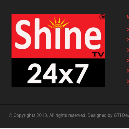
© Copyrights 2018. All rights reserved. Designed by GTI De