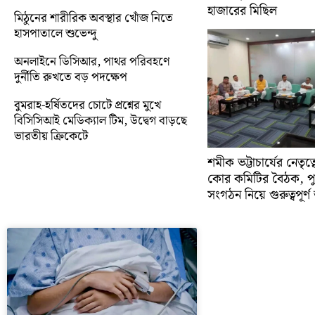
হাজারের মিছিল
মিঠুনের শারীরিক অবস্থার খোঁজ নিতে
হাসপাতালে শুভেন্দু
অনলাইনে ডিসিআর, পাথর পরিবহণে
দুর্নীতি রুখতে বড় পদক্ষেপ
বুমরাহ-হর্ষিতদের চোটে প্রশ্নের মুখে
বিসিসিআই মেডিক্যাল টিম, উদ্বেগ বাড়ছে
ভারতীয় ক্রিকেটে
শমীক ভট্টাচার্যের নেতৃত
কোর কমিটির বৈঠক, প
সংগঠন নিয়ে গুরুত্বপূর