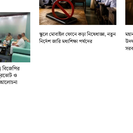
স্কুলে মোবাইল ফোনে কড়া নিষেধাজ্ঞা, নতুন
মহান
নির্দেশ জারি মধ্যশিক্ষা পর্ষদের
উদয
সরক
্বে বিজেপির
ুরভোট ও
্ণ আলোচনা