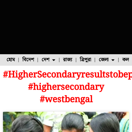
হোম
বিদেশ
দেশ
রাজ্য
ত্রিপুরা
জেলা
কলক
#HigherSecondaryresultstobe
ফুল চাষ
ফল চাষ
মাছ চাষ
উত্তর ২৪ পরগনা
পোল্ট্রি চাষ
#highersecondary
#westbengal